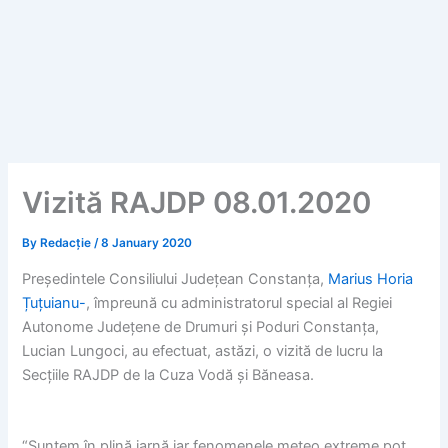
Vizită RAJDP 08.01.2020
By
Redacție
/
8 January 2020
Președintele Consiliului Județean Constanța,
Marius Horia
Țuțuianu-
, împreună cu administratorul special al Regiei
Autonome Județene de Drumuri și Poduri Constanța,
Lucian Lungoci, au efectuat, astăzi, o vizită de lucru la
Secțiile RAJDP de la Cuza Vodă și Băneasa.
“Suntem în plină iarnă iar fenomenele meteo extreme pot