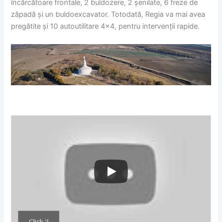
încărcătoare frontale, 2 buldozere, 2 șenilate, 6 freze de
zăpadă și un buldoexcavator. Totodată, Regia va mai avea
pregătite și 10 autoutilitare 4×4, pentru intervenții rapide.
Click 'I