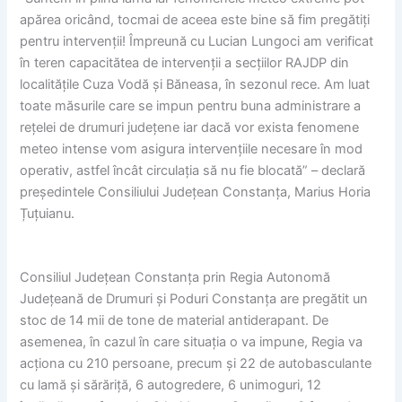
apărea oricând, tocmai de aceea este bine să fim pregătiți
pentru intervenții! Împreună cu Lucian Lungoci am verificat
în teren capacitătea de intervenții a s
ecțiilor RAJDP din
localitățile Cuza Vodă și Băneasa, în sezonul rece. Am luat
toate măsurile care se impun pentru buna administrare a
rețelei de drumuri județene iar dacă vor exista fenomene
meteo intense vom asigura intervențiile necesare în mod
operativ, astfel încât circulația să nu fie blocată” – declară
președintele Consiliului Județean Constanța, Marius Horia
Țuțuianu.
Consiliul Județean Constanța prin Regia Autonomă
Județeană de Drumuri și Poduri Constanța are pregătit un
stoc de 14 mii de tone de material antiderapant. De
asemenea, în cazul în care situația o va impune, Regia va
acționa cu 210 persoane, precum și 22 de autobasculante
cu lamă și sărăriță, 6 autogredere, 6 unimoguri, 12