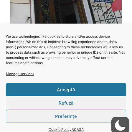
We use technologies like cookies to store and/or access device
information. We do this to improve browsing experience and to show
(non-) personalized ads. Consenting to these technologies will allow us
to process data such as browsing behavior or unique IDs on this site. Not
Primăria Cerchezu – Informare funcții din cadrul
consenting or withdrawing consent, may adversely affect certain
Comunei Cerchezu plătite din fonduri publice la
features and functions.
31.03.2022
Manage services
Read more
Acceptă
Refuză
Click 'I
Preferințe
agree' to
enable
Cookie Policy
ACASĂ