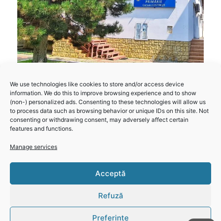
We use technologies like cookies to store and/or access device
information. We do this to improve browsing experience and to show
Primăria Costinești – Informare proiect „Digitalizarea
(non-) personalized ads. Consenting to these technologies will allow us
serviciilor comunei Costinești“
to process data such as browsing behavior or unique IDs on this site. Not
consenting or withdrawing consent, may adversely affect certain
features and functions.
Primăria Costinești a lansat o achiziție publică pentru
furnizarea unui sistem informatic integrat, în cadrul
Manage services
proiectului „Digitalizarea serviciilor comunei
Costinești“. […]
Acceptă
Refuză
Read more
Click 'I
Preferințe