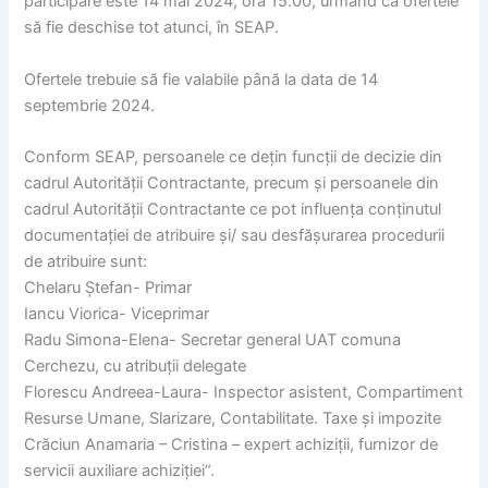
participare este 14 mai 2024, ora 15.00, urmând ca ofertele
să fie deschise tot atunci, în SEAP.
Ofertele trebuie să fie valabile până la data de 14
septembrie 2024.
Conform SEAP, persoanele ce dețin funcții de decizie din
cadrul Autorității Contractante, precum și persoanele din
cadrul Autorității Contractante ce pot influența conținutul
documentației de atribuire și/ sau desfășurarea procedurii
de atribuire sunt:
Chelaru Ștefan- Primar
Iancu Viorica- Viceprimar
Radu Simona-Elena- Secretar general UAT comuna
Cerchezu, cu atribuții delegate
Florescu Andreea-Laura- Inspector asistent, Compartiment
Resurse Umane, Slarizare, Contabilitate. Taxe și impozite
Crăciun Anamaria – Cristina – expert achiziții, furnizor de
servicii auxiliare achiziției“.