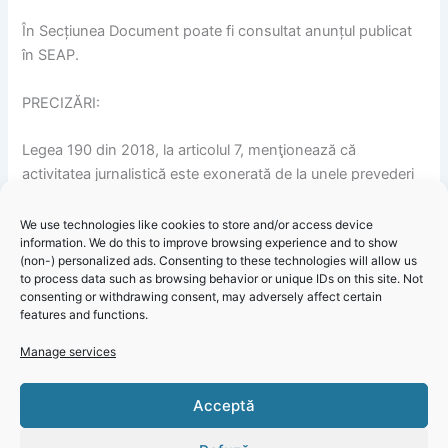
În Secțiunea Document poate fi consultat anunțul publicat
în SEAP.
PRECIZĂRI:
Legea 190 din 2018, la articolul 7, menţionează că
activitatea jurnalistică este exonerată de la unele prevederi
ale Regulamentului GDPR, dacă se păstrează un echilibru
între libertatea de exprimare şi protecţia datelor cu caracter
We use technologies like cookies to store and/or access device
information. We do this to improve browsing experience and to show
personal.
(non-) personalized ads. Consenting to these technologies will allow us
to process data such as browsing behavior or unique IDs on this site. Not
Informațiile din prezentul articol sunt de interes public și
consenting or withdrawing consent, may adversely affect certain
features and functions.
sunt obținute din surse publice deschise.
Manage services
Primăria Comunei Cerchezu – Informare procedura pentru
atribuirea contractului de execuție a lucrărilor de
Click 'I
Acceptă
modernizare a patru străzi
agree' to
enable