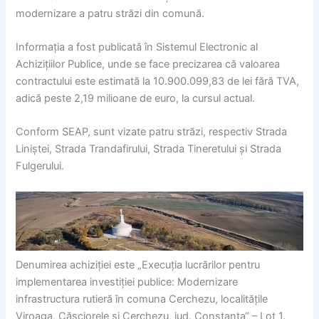
modernizare a patru străzi din comună.
Informația a fost publicată în Sistemul Electronic al
Achizițiilor Publice, unde se face precizarea că valoarea
contractului este estimată la 10.900.099,83 de lei fără TVA,
adică peste 2,19 milioane de euro, la cursul actual.
Conform SEAP, sunt vizate patru străzi, respectiv Strada
Liniștei, Strada Trandafirului, Strada Tineretului și Strada
Fulgerului.
Denumirea achiziției este „Execuția lucrărilor pentru
implementarea investiției publice: Modernizare
infrastructura rutieră în comuna Cerchezu, localitățile
Viroaga, Căsciorele și Cerchezu, jud. Constanța“ – Lot 1.