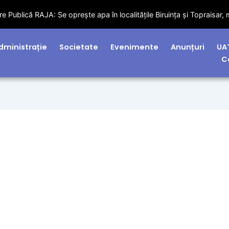
litățile Biruința și Topraisar, marți – 07 iulie 2026!
dministrație
Societate
Evenimente
Anunțuri
UA
C