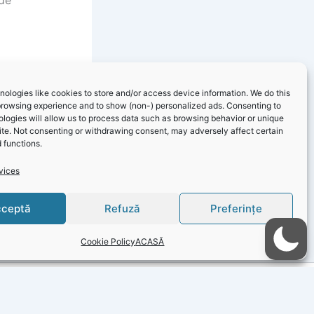
 de
ologies like cookies to store and/or access device information. We do this
browsing experience and to show (non-) personalized ads. Consenting to
logies will allow us to process data such as browsing behavior or unique
site. Not consenting or withdrawing consent, may adversely affect certain
 functions.
vices
NEXT
Primăria 23 August – Informare întreruperi ENEL Dolcești și Moșneni
ceptă
Refuză
Preferințe
Cookie Policy
ACASĂ