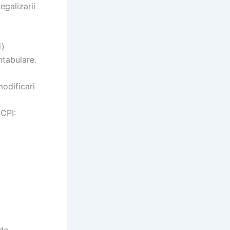
egalizarii
i)
ntabulare.
odificari
NCPI: