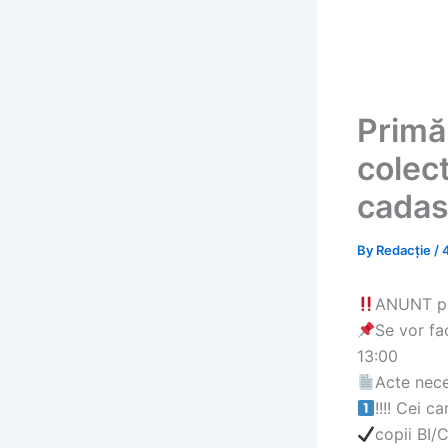
Primăr
colec
cadas
By
Redacție
/
ANUNT pen
Se vor fa
13:00
Acte nece
!!!! Cei c
copii BI/C