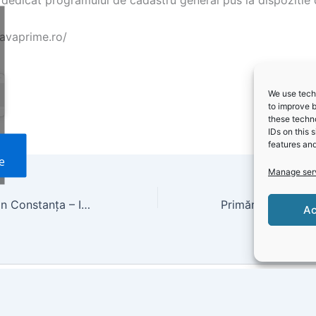
l dedicat programului de cadastru general pus la dispozitie
.avaprime.ro/
We use techn
to improve 
these techno
IDs on this 
features and
e
Manage ser
Consiliul Județean Constanța – Informare Dispoziţia nr. 315 privind convocarea Consiliului Judeţean Constanţa în şedinţă extraordinară 09.03.2022
Ac
Copyright © 2026 Gazeta Județeană