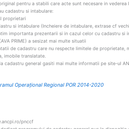
original pentru a stabili care acte sunt necesare in vederea l
au cadastru si intabulare:
I proprietari
astru si intabulare (Incheiere de intabulare, extrase cf vech
tim importanta prezentarii si in cazul celor cu cadastru si i
(AVA PRIME) a sesizat mai multe situatii
atii de cadastru care nu respecte limitele de proprietate, m
, imobile translatate.
 la cadastru general gasiti mai multe informatii pe site-ul A
ramul Operațional Regional POR 2014-2020
.ancpi.ro/pnccf