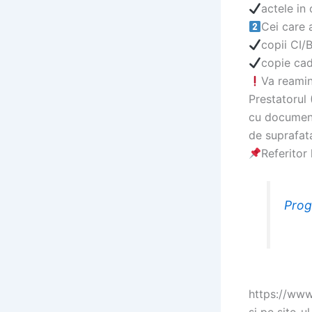
actele in 
Cei care 
copii CI/B
copie cad
Va reamin
Prestatorul 
cu document
de suprafata
Referitor
Prog
https://www