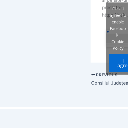
si pe site-u
prestator:
Click 'I
https://valu
agree' to
enable
Faceboo
k
Cookie
Policy
I
agre
PREVIOUS