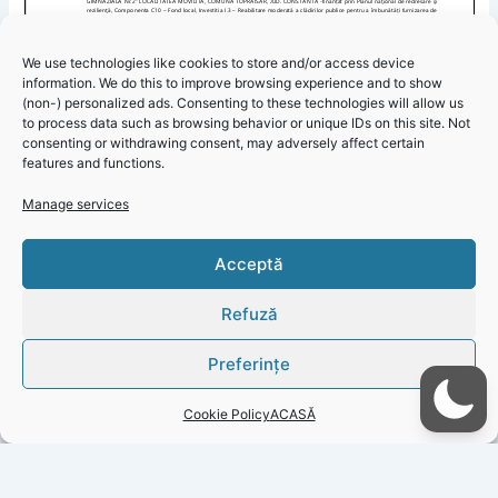
We use technologies like cookies to store and/or access device
information. We do this to improve browsing experience and to show
(non-) personalized ads. Consenting to these technologies will allow us
to process data such as browsing behavior or unique IDs on this site. Not
consenting or withdrawing consent, may adversely affect certain
features and functions.
Manage services
Primăria Topraisar – Informare reabilitare școala din Movilița
Click 'I
Acceptă
cu bani din PNRR
agree' to
enable
Refuză
Faceboo
k
Preferințe
Cookie
Policy
Cookie Policy
ACASĂ
I
agree
PREVIOUS
NEXT