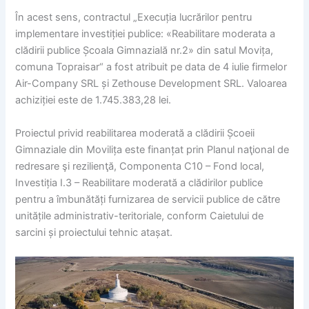
În acest sens, contractul „Execuția lucrărilor pentru
implementare investiției publice: «Reabilitare moderata a
clădirii publice Școala Gimnazială nr.2» din satul Movița,
comuna Topraisar“ a fost atribuit pe data de 4 iulie firmelor
Air-Company SRL și Zethouse Development SRL. Valoarea
achiziției este de 1.745.383,28 lei.
Proiectul privid reabilitarea moderată a clădirii Școeii
Gimnaziale din Movilița este finanțat prin Planul naţional de
redresare şi rezilienţă, Componenta C10 – Fond local,
Investiția I.3 – Reabilitare moderată a clădirilor publice
pentru a îmbunătăți furnizarea de servicii publice de către
unitățile administrativ-teritoriale, conform Caietului de
sarcini și proiectului tehnic atașat.