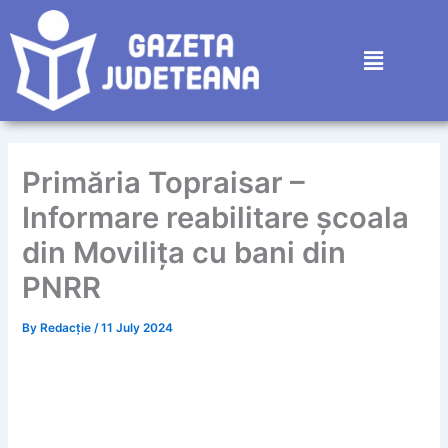
Skip
to
Menu
content
Primăria Topraisar –
Informare reabilitare școala
din Movilița cu bani din
PNRR
By
Redacție
/
11 July 2024