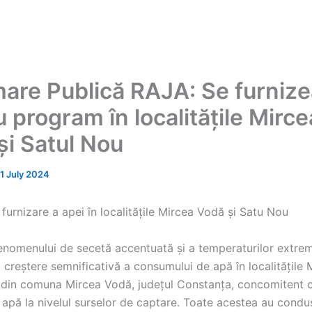
mare Publică RAJA: Se furniz
 program în localitățile Mirce
și Satul Nou
11 July 2024
urnizare a apei în localitățile Mircea Vodă și Satu Nou
enomenului de secetă accentuată și a temperaturilor extrem
o creștere semnificativă a consumului de apă în localitățile
 din comuna Mircea Vodă, județul Constanța, concomitent 
 apă la nivelul surselor de captare. Toate acestea au condus