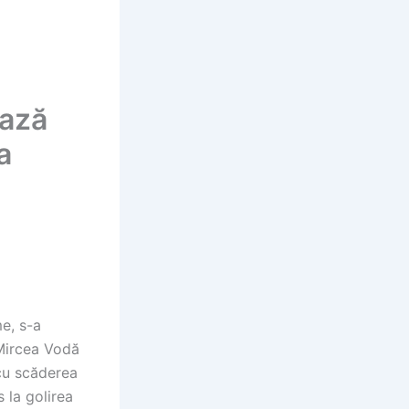
ează
a
e, s-a
 Mircea Vodă
cu scăderea
 la golirea