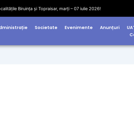
litățile Biruința și Topraisar, marți – 07 iulie 2026!
dministrație
Societate
Evenimente
Anunțuri
UA
C