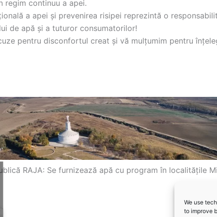
n regim continuu a apei.
țională a apei și prevenirea risipei reprezintă o responsabi
ui de apă și a tuturor consumatorilor!
uze pentru disconfortul creat și vă mulțumim pentru înțele
ublică RAJA: Se furnizează apă cu program în localitățile 
We use techn
to improve 