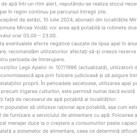
 de apă într-un ritm alert, neputându-se realiza stocul nece
pei în regim continuu pe parcursul întregii zile.
cepând de astăzi, 10 iulie 2024, abonații din localitățile Mi
omuna Mircea Vodă) vor avea apă potabilă la robinete doa
ervalul orar 05.00 – 23.00.
ta eventualele efecte negative cauzate de lipsa apei în anu
are, recomandăm utilizatorilor afectați să-și creeze rezerv
ntru perioada de întrerupere.
pozițiilor Legii Apelor nr. 107/1996 (actualizată), utilizatorii
economisească apa prin folosire judicioasă și să asigure într
stalațiilor proprii. În perioadele secetoase, utilizarea apei p
 precum irigarea culturilor, este permisă numai dacă există
ăți față de necesarul de apă potabilă al localităților.
populației să utilizeze rațional apa potabilă, așa cum est
l de furnizare a serviciului de alimentare cu apă. Folosirea a
cel menajer duce la o creștere a consumurilor peste capaci
lată a sistemelor de alimentare, ceea ce determină dificultă