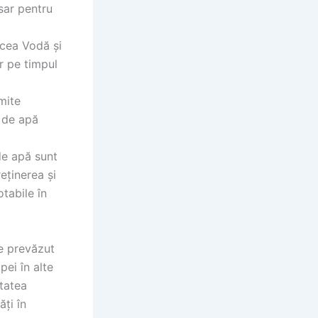
sar pentru
rcea Vodă și
r pe timpul
mite
e de apă
 de apă sunt
eținerea și
otabile în
e prevăzut
pei în alte
tatea
ți în