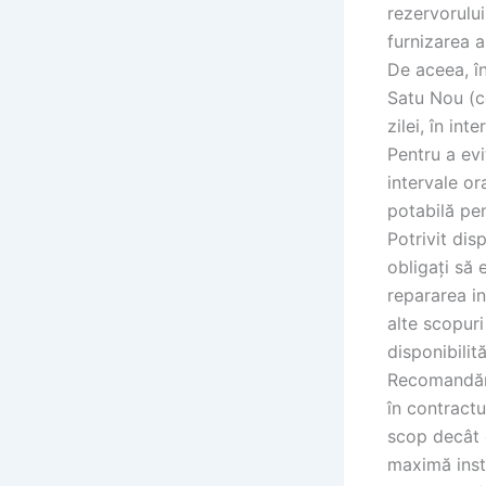
rezervorului
furnizarea a
De aceea, în
Satu Nou (c
zilei, în int
Pentru a evi
intervale or
potabilă pe
Potrivit dis
obligați să 
repararea in
alte scopuri
disponibilit
Recomandăm 
în contractu
scop decât 
maximă insta