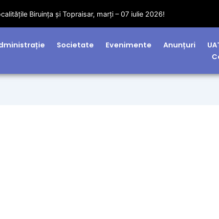
litățile Biruința și Topraisar, marți – 07 iulie 2026!
dministrație
Societate
Evenimente
Anunțuri
UA
C