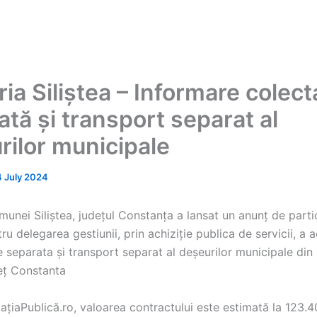
ia Siliștea – Informare colect
tă și transport separat al
rilor municipale
4 July 2024
unei Siliștea, județul Constanța a lansat un anunț de parti
tru delegarea gestiunii, prin achiziție publica de servicii, a ac
e separata și transport separat al deșeurilor municipale di
deț Constanta
itațiaPublică.ro, valoarea contractului este estimată la 123