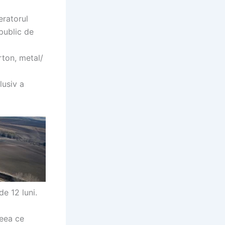
eratorul
public de
rton, metal/
lusiv a
e 12 luni.
ceea ce