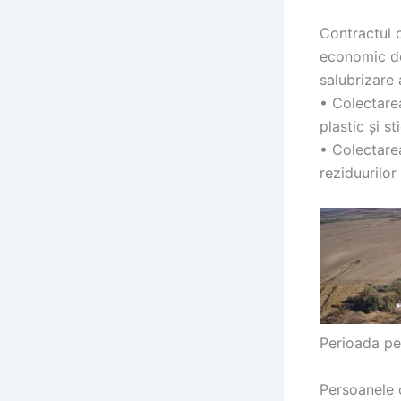
Contractul c
economic de
salubrizare a
• Colectarea
plastic și s
• Colectarea
reziduurilor
Perioada pen
Persoanele c