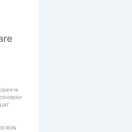
are
cipare la
tivităților
n UAT
.400 RON