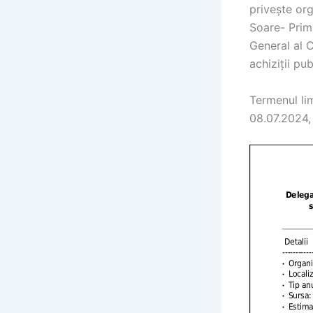
privește org
Soare- Prim
General al 
achiziții pu
Termenul lim
08.07.2024,