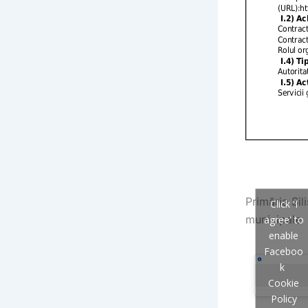
Primăria Sil
Click 'I
municipale
agree' to
enable
Faceboo
k
Cookie
Policy