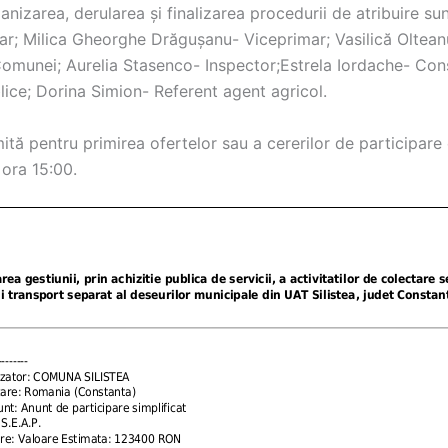
anizarea, derularea și finalizarea procedurii de atribuire sun
ar; Milica Gheorghe Drăgușanu- Viceprimar; Vasilică Oltean
Comunei; Aurelia Stasenco- Inspector;Estrela Iordache- Cons
blice; Dorina Simion- Referent agent agricol.
ită pentru primirea ofertelor sau a cererilor de participare
 ora 15:00.