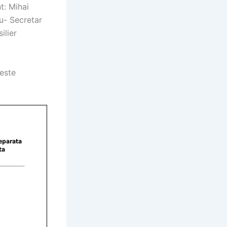
t: Mihai
u- Secretar
ilier
 este