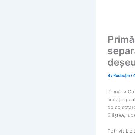
Primăr
separa
deșeu
By
Redacție
/
Primăria Com
licitație pen
de colectar
Siliștea, ju
Potrivit Lic