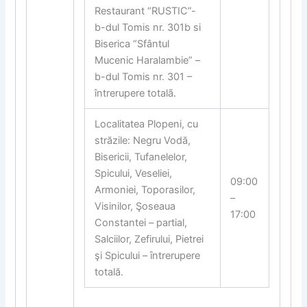
Restaurant “RUSTIC”-
b-dul Tomis nr. 301b si
Biserica “Sfântul
Mucenic Haralambie” –
b-dul Tomis nr. 301 –
întrerupere totalã.
Localitatea Plopeni, cu
străzile: Negru Vodă,
Bisericii, Tufanelelor,
Spicului, Veseliei,
09:00
Armoniei, Toporasilor,
–
Visinilor, Şoseaua
17:00
Constantei – partial,
Salciilor, Zefirului, Pietrei
şi Spicului – ȋntrerupere
totală.