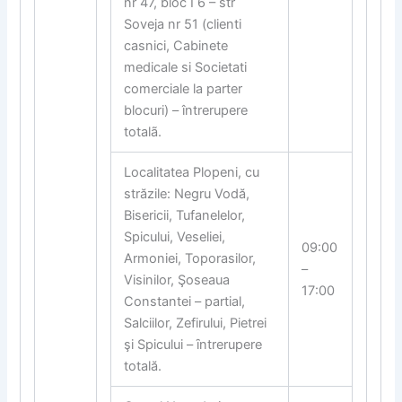
nr 47, bloc I 6 – str
Soveja nr 51 (clienti
casnici, Cabinete
medicale si Societati
comerciale la parter
blocuri) – întrerupere
totalã.
Localitatea Plopeni, cu
străzile: Negru Vodă,
Bisericii, Tufanelelor,
Spicului, Veseliei,
09:00
Armoniei, Toporasilor,
–
Visinilor, Şoseaua
17:00
Constantei – partial,
Salciilor, Zefirului, Pietrei
şi Spicului – ȋntrerupere
totală.