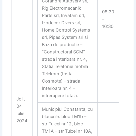
Corandre Autoserv srl,
Rig Electromecanik
08:30
Parts srl, Invatam srl,
–
Izodecor Divers srl,
16:30
Home Control Systems
srl, Pipes System srl si
Baza de productie –
“Constructorul SCM” –
strada Interioara nr. 4,
Statia Telefonie mobila
Telekom (fosta
Cosmote) – strada
Interioara nr. 4 –
întrerupere totalã.
Joi ,
04
Municipiul Constanta, cu
Iulie
blocurile: bloc TM1b –
2024
str Tulcei nr 12, bloc
TM1A – str Tulcei nr 10A,