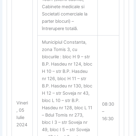
Cabinete medicale si
Societati comerciale la
parter blocuri) –
întrerupere totalã.
Municipiul Constanta,
zona Tomis 3, cu
blocurile : bloc H 9 – str
B.P. Hasdeu nr 124, bloc
H 10 – str B.P. Hasdeu
nr 126, bloc H 11 – str
B.P. Hasdeu nr 130, bloc
H 12 – str Soveja nr 43,
bloc L 10 – str B.P.
Vineri
08:30
Hasdeu nr 128, bloc L 11
, 05
–
– Bdul Tomis nr 273,
Iulie
16:30
bloc I 3 – str Soveja nr
2024
49, bloc I 5 – str Soveja