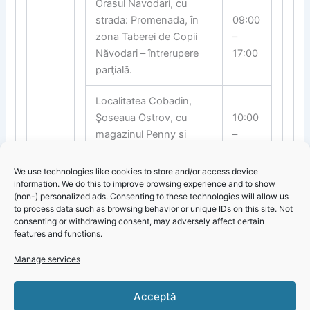
Orasul Navodari, cu
strada: Promenada, ȋn
09:00
zona Taberei de Copii
–
Năvodari – ȋntrerupere
17:00
par
ƫ
ială.
Localitatea Cobadin,
Şoseaua Ostrov, cu
10:00
magazinul Penny si
–
Moara din localitate –
14:00
ȋntrerupere totală.
We use technologies like cookies to store and/or access device
information. We do this to improve browsing experience and to show
(non-) personalized ads. Consenting to these technologies will allow us
to process data such as browsing behavior or unique IDs on this site. Not
consenting or withdrawing consent, may adversely affect certain
features and functions.
Manage services
Actualizare 4 – 7 iulie 2024: Întreruperi planificate dedicate
Click 'I
Acceptă
reviziilor și reparațiilor pentru județul Constanța
agree' to