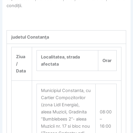
condiții.
judetul Constanţa
Ziua
Localitatea, strada
Orar
/
afectata
Data
Municipiul Constanta, cu
Cartier Compozitorilor
(zona Lidl Energia),
aleea Muzicii, Gradinita
08:00
“Bumblebees 2”- aleea
–
Muzicii nr. 17 si bloc nou
16:00