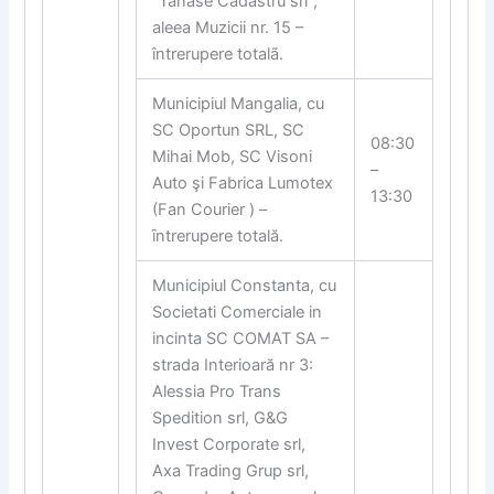
“Tanase Cadastru srl”,
aleea Muzicii nr. 15 –
întrerupere totalã.
Municipiul Mangalia, cu
SC Oportun SRL, SC
08:30
Mihai Mob, SC Visoni
–
Auto şi Fabrica Lumotex
13:30
(Fan Courier ) –
ȋntrerupere totală.
Municipiul Constanta, cu
Societati Comerciale in
incinta SC COMAT SA –
strada Interioară nr 3:
Alessia Pro Trans
Spedition srl, G&G
Invest Corporate srl,
Axa Trading Grup srl,