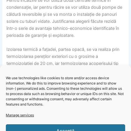
Pentru încălzire se vor utiliza două centrale termice în
condensație, iar pentru răcire se vor utiliza două pompe de
căldură reversibile și se va monta o instalație de panouri
solare cu tuburi vidate. Justificarea alegerii făcute rezidă
într-o serie de avantaje tehnico-economice identificate în
perioada de garanție și exploatare.
Izolarea termică a fațadei, partea opacă, se va realiza prin
termoizolarea pereților exteriori cu o grosime a
termoizolației de 20 cm, iar termoizolarea acoperișului tip
terasă se va realiza cu o grosime a termoizolației de 30 cm,
izolarea termică a planșeului peste subsol realizându-se cu
We use technologies like cookies to store and/or access device
information. We do this to improve browsing experience and to show
sisteme termoizolante cu o grosime a termoizolației de 10
(non-) personalized ads. Consenting to these technologies will allow us
cm.
to process data such as browsing behavior or unique IDs on this site. Not
consenting or withdrawing consent, may adversely affect certain
features and functions.
Manage services
Primăria Năvodari – Informare proiect Reabilitarea moderată
a clădirilor publice pentru a îmbunătăți serviciile publice
Click 'I
Acceptă