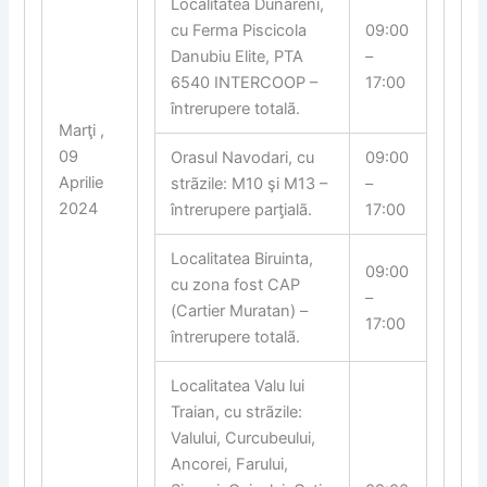
Localitatea Dunãreni,
cu Ferma Piscicola
09:00
Danubiu Elite, PTA
–
6540 INTERCOOP –
17:00
întrerupere totalã.
Marţi ,
09
Orasul Navodari, cu
09:00
Aprilie
strãzile: M10 şi M13 –
–
2024
întrerupere par
ƫ
ialã.
17:00
Localitatea Biruinta,
09:00
cu zona fost CAP
–
(Cartier Muratan) –
17:00
întrerupere totalã.
Localitatea Valu lui
Traian, cu strãzile:
Valului, Curcubeului,
Ancorei, Farului,