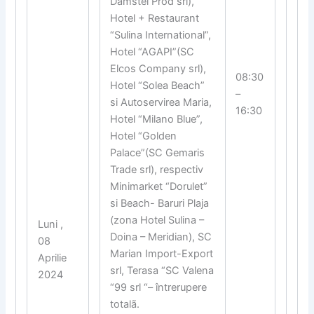
Damstel Prod srl),
Hotel + Restaurant
“Sulina International”,
Hotel “AGAPI”(SC
Elcos Company srl),
08:30
Hotel “Solea Beach”
–
si Autoservirea Maria,
16:30
Hotel “Milano Blue”,
Hotel “Golden
Palace”(SC Gemaris
Trade srl), respectiv
Minimarket “Dorulet”
si Beach- Baruri Plaja
(zona Hotel Sulina –
Luni ,
Doina – Meridian), SC
08
Marian Import-Export
Aprilie
srl, Terasa “SC Valena
2024
“99 srl “– întrerupere
totalã.