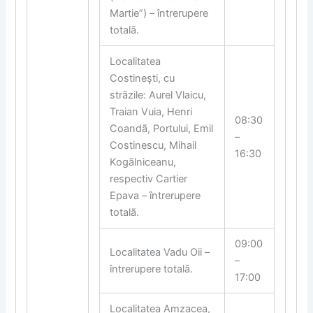
Martie”) – întrerupere
totalã.
Localitatea
Costineşti, cu
strãzile: Aurel Vlaicu,
Traian Vuia, Henri
08:30
Coandã, Portului, Emil
–
Costinescu, Mihail
16:30
Kogãlniceanu,
respectiv Cartier
Epava – întrerupere
totalã.
09:00
Localitatea Vadu Oii –
–
întrerupere totalã.
17:00
Localitatea Amzacea,