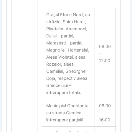
Oraşul Eforie Nord, cu
strãzile: Spiru Haret,
Plantelor, Anemonei,
Daliei – partial,
Marasesti – partial,
08:00
Magnoliei, Hortensiei,
–
Aleea Violetei, aleea
12:00
Rozelor, aleea
Cameliei, Gheorghe
Doja, respectiv aleea
Ghiocelului –
întrerupere totalã.
Municipiul Constanta,
08:00
cu strada Cernica –
–
întrerupere par
ƫ
ialã.
16:00