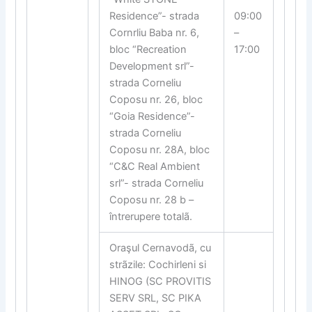
Residence”- strada
09:00
Cornrliu Baba nr. 6,
–
bloc “Recreation
17:00
Development srl”-
strada Corneliu
Coposu nr. 26, bloc
“Goia Residence”-
strada Corneliu
Coposu nr. 28A, bloc
“C&C Real Ambient
srl”- strada Corneliu
Coposu nr. 28 b –
întrerupere totalã.
Oraşul Cernavodã, cu
strãzile: Cochirleni si
HINOG (SC PROVITIS
SERV SRL, SC PIKA