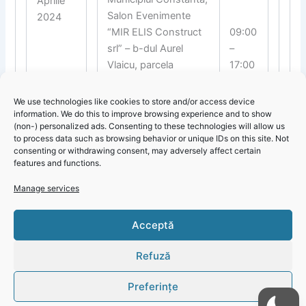
Aprilie
Salon Evenimente
2024
“MIR ELIS Construct
09:00
srl” – b-dul Aurel
–
Vlaicu, parcela
17:00
A663/11, lot 8 –
întrerupere totalã.
We use technologies like cookies to store and/or access device
information. We do this to improve browsing experience and to show
(non-) personalized ads. Consenting to these technologies will allow us
to process data such as browsing behavior or unique IDs on this site. Not
consenting or withdrawing consent, may adversely affect certain
features and functions.
Manage services
Actualizare 8 – 14 aprilie 2024: Întreruperi planificate
Click 'I
Acceptă
dedicate reviziilor și reparațiilor pentru județul Constanța
agree' to
enable
Refuză
Faceboo
k
Preferințe
Cookie