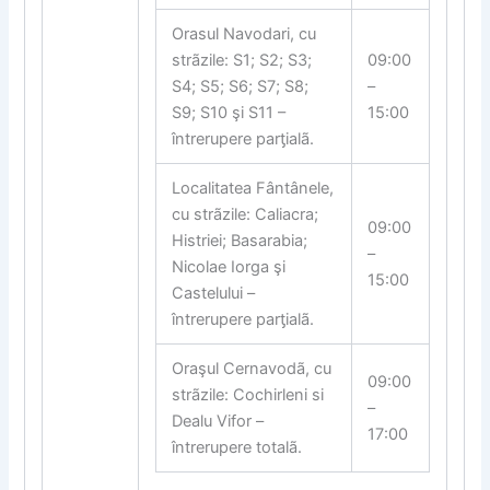
Orasul Navodari, cu
strãzile: S1; S2; S3;
09:00
S4; S5; S6; S7; S8;
–
S9; S10 şi S11 –
15:00
întrerupere par
ƫ
ialã.
Localitatea Fântânele,
cu strãzile: Caliacra;
09:00
Histriei; Basarabia;
–
Nicolae Iorga şi
15:00
Castelului –
întrerupere par
ƫ
ialã.
Oraşul Cernavodã, cu
09:00
strãzile: Cochirleni si
–
Dealu Vifor –
17:00
întrerupere totalã.