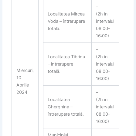
–
Localitatea Mircea
(2h in
Voda – întrerupere
intervalul
totalã.
08:00-
16:00)
–
Localitatea Tibrinu
(2h in
– întrerupere
intervalul
Miercuri,
totalã.
08:00-
10
16:00)
Aprilie
2024
–
Localitatea
(2h in
Gherghina –
intervalul
întrerupere totalã.
08:00-
16:00)
Municipiul