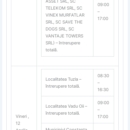
ASSET SRL, SC
09:00
TELEKOM SRL, SC
–
VINEX MURFATLAR
17:00
SRL, SC SAVE THE
DOGS SRL, SC
VANTAJE TOWERS
SRL) – întrerupere
totalã.
08:30
Localitatea Tuzla –
–
întrerupere totalã.
16:30
09:00
Localitatea Vadu Oii –
–
întrerupere totalã.
Vineri ,
17:00
12
Municipiul Constanta,