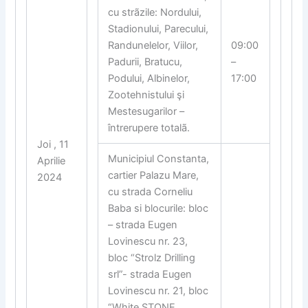
cu strãzile: Nordului,
Stadionului, Parecului,
Randunelelor, Viilor,
09:00
Padurii, Bratucu,
–
Podului, Albinelor,
17:00
Zootehnistului şi
Mestesugarilor –
întrerupere totalã.
Joi , 11
Municipiul Constanta,
Aprilie
cartier Palazu Mare,
2024
cu strada Corneliu
Baba si blocurile: bloc
– strada Eugen
Lovinescu nr. 23,
bloc “Strolz Drilling
srl”- strada Eugen
Lovinescu nr. 21, bloc
“White STONE