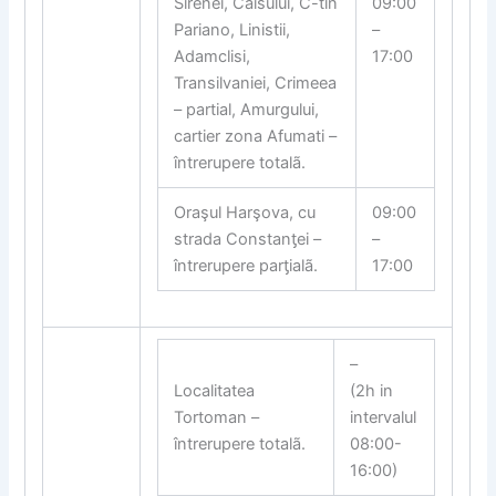
Sirenei, Caisului, C-tin
09:00
Pariano, Linistii,
–
Adamclisi,
17:00
Transilvaniei, Crimeea
– partial, Amurgului,
cartier zona Afumati –
întrerupere totalã.
Oraşul Harşova, cu
09:00
strada Constan
ƫ
ei –
–
întrerupere par
ƫ
ialã.
17:00
–
Localitatea
(2h in
Tortoman –
intervalul
întrerupere totalã.
08:00-
16:00)