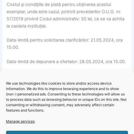
Costul şi condițiile de plată pentru obţinerea acestui
exemplar, unde este cazul, potrivit prevederilor O.U.G. nr.
57/2019 privind Codul administrativ: 50 lei, ce se va achita
la casieria instituției.
Data-limită pentru solicitarea clarificărilor: 21.05.2024, ora
15.00.
Data-limită de depunere a ofertelor: 28.05.2024, ora 15.00.
Adresa la care trebuie depuse ofertele: la sediul Orașului
Cernavodă, strada Ovidiu nr. 11, județul Constanța.
We use technologies like cookies to store and/or access device
information. We do this to improve browsing experience and to show
(non-) personalized ads. Consenting to these technologies will allow us
Data şi locul la care se va desfășura ședința publică de
to process data such as browsing behavior or unique IDs on this site. Not
deschidere a ofertelor: 29.05.2024, ora 10.00, în sala Casei
consenting or withdrawing consent, may adversely affect certain
features and functions.
de Cultură a Orașului Cernavodă, strada Ovidiu nr. 11,
județul Constanța.
Manage services
Primăria Cernavodă – Informare licitație publică pentru a
Click 'I