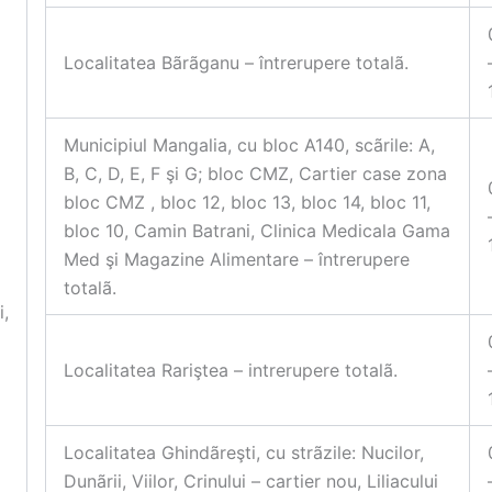
Localitatea Bãrãganu – întrerupere totalã.
Municipiul Mangalia, cu bloc A140, scãrile: A,
B, C, D, E, F şi G; bloc CMZ, Cartier case zona
bloc CMZ , bloc 12, bloc 13, bloc 14, bloc 11,
bloc 10, Camin Batrani, Clinica Medicala Gama
Med şi Magazine Alimentare – întrerupere
totalã.
i,
Localitatea Rariştea – intrerupere totalã.
Localitatea Ghindãreşti, cu strãzile: Nucilor,
Dunãrii, Viilor, Crinului – cartier nou, Liliacului