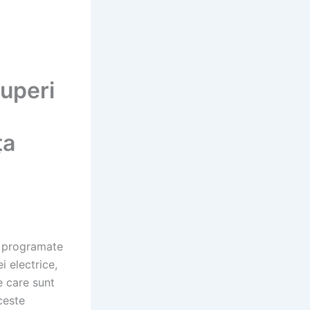
ruperi
ța
r programate
i electrice,
e care sunt
ceste