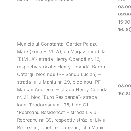
08:00
09:00
15:00
16:00
Municipiul Constanta, Cartier Palazu
Mare (zona ELVILA), cu Magazin mobila
“ELVILA”- strada Henry Coandã nr. 16,
respectiv strãzile: Henry Coandă, Barbu
Catargi, bloc nou (PF Sandu Lucian) –
strada Iuliu Maniu nr. 29, bloc nou (PF
08:00
Marcan Andreea) – strada Henry Coandã
16:00
nr. 21, bloc “Euro Residence”- strada
Ionel Teodoreanu nr. 36, bloc C1
“Rebreanu Residence” – strada Liviu
Rebreanu nr. 39, respectiv strãzile: Liviu
Rebreanu, Ionel Teodoreanu, Iuliu Maniu