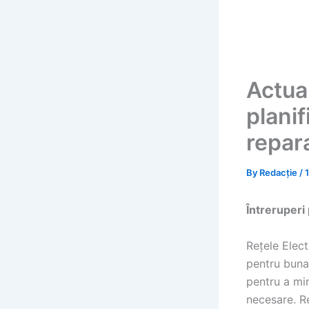
Actual
planif
repara
By
Redacție
/
Întreruperi
Rețele Elec
pentru buna 
pentru a min
necesare. Re