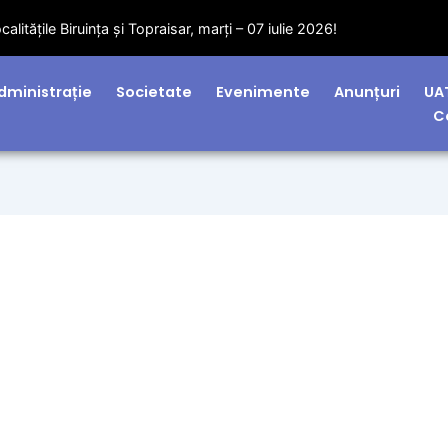
litățile Biruința și Topraisar, marți – 07 iulie 2026!
dministrație
Societate
Evenimente
Anunțuri
UA
C