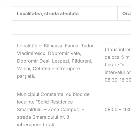
Localitatea, strada afectata
Ora
–
Localitã
ƫ
ile: Bãneasa, Faurei, Tudor
(douã întrer
Vladimirescu, Dobromir Vale,
de cca 5 mi
Dobromir Deal, Lespezi, Pãdureni,
fierare în
Valeni, Cetatea – întrerupere
intervalul or
par
ƫ
ialã.
08:30-16:30
Municipiul Constanta, cu bloc de
locuințe “Solid Residence
Smaraldului – Zona Campus” –
08:00 – 16:
strada Smaraldului nr. 8 –
întrerupere totalã.