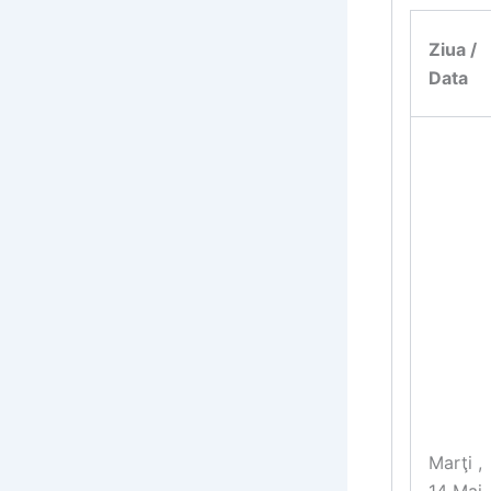
Ziua /
Data
Marţi ,
14 Mai