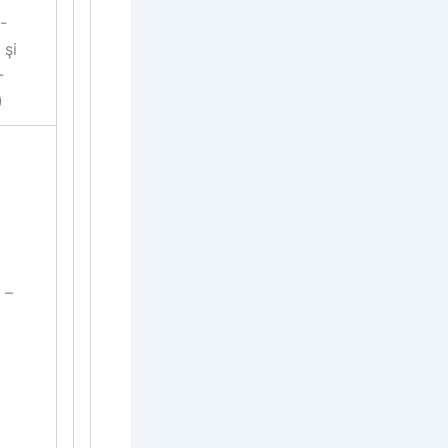
-
 şi
-
)
 –