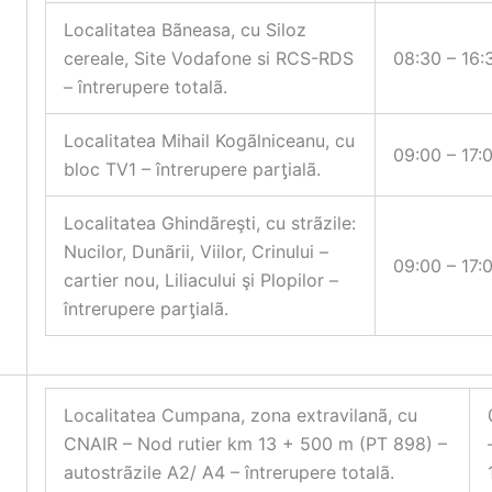
Localitatea Bãneasa, cu Siloz
cereale, Site Vodafone si RCS-RDS
08:30 – 16:
– întrerupere totalã.
Localitatea Mihail Kogãlniceanu, cu
09:00 – 17:
bloc TV1 – întrerupere par
ƫ
ialã.
Localitatea Ghindãreşti, cu strãzile:
Nucilor, Dunãrii, Viilor, Crinului –
09:00 – 17:
cartier nou, Liliacului şi Plopilor –
întrerupere par
ƫ
ialã.
Localitatea Cumpana, zona extravilanã, cu
CNAIR – Nod rutier km 13 + 500 m (PT 898) –
autostrãzile A2/ A4 – întrerupere totalã.