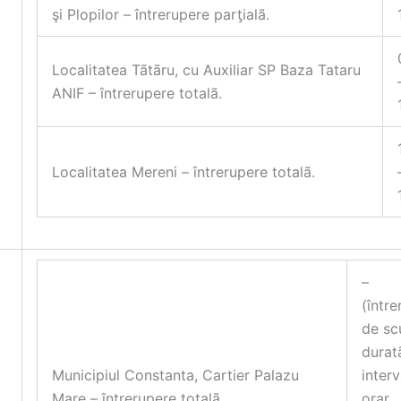
şi Plopilor – întrerupere par
ƫ
ialã.
Localitatea Tãtãru, cu Auxiliar SP Baza Tataru
ANIF – întrerupere totalã.
Localitatea Mereni – întrerupere totalã.
–
(între
de sc
durat
Municipiul Constanta, Cartier Palazu
interv
Mare – întrerupere totalã.
orar