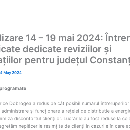
izare 14 – 19 mai 2024: Între
icate dedicate reviziilor și
țiilor pentru județul Constan
14 May 2024
 programate
trice Dobrogea a redus pe cât posibil numărul întreruperilo
administrare și funcționare a rețelei de distribuție a energie
imiza disconfortul clienților. Lucrările au fost reduse la cel
gretăm neplăcerile resimțite de clienți în cazurile în care a