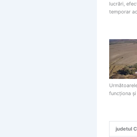
lucrări, efe
temporar act
Următoarele 
funcționa și
judetul 