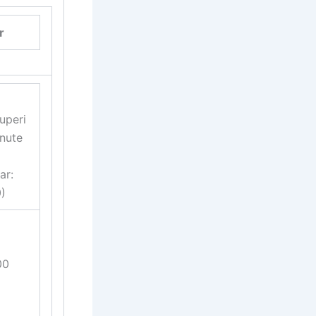
r
uperi
nute
ar:
)
00