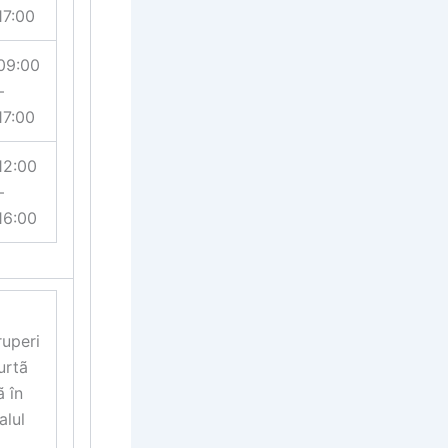
17:00
09:00
–
17:00
12:00
–
16:00
ruperi
urtã
ã în
alul