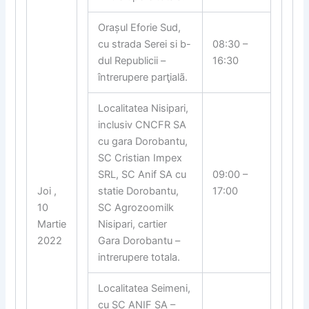
Orașul Eforie Sud,
cu strada Serei si b-
08:30 –
dul Republicii –
16:30
întrerupere parţialã.
Localitatea Nisipari,
inclusiv CNCFR SA
cu gara Dorobantu,
SC Cristian Impex
SRL, SC Anif SA cu
09:00 –
Joi ,
statie Dorobantu,
17:00
10
SC Agrozoomilk
Martie
Nisipari, cartier
2022
Gara Dorobantu –
intrerupere totala.
Localitatea Seimeni,
cu SC ANIF SA –