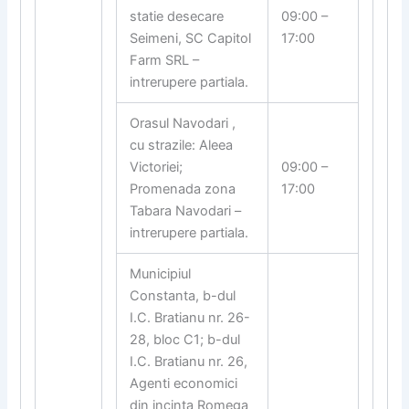
statie desecare
09:00 –
Seimeni, SC Capitol
17:00
Farm SRL –
intrerupere partiala.
Orasul Navodari ,
cu strazile: Aleea
Victoriei;
09:00 –
Promenada zona
17:00
Tabara Navodari –
intrerupere partiala.
Municipiul
Constanta, b-dul
I.C. Bratianu nr. 26-
28, bloc C1; b-dul
I.C. Bratianu nr. 26,
Agenti economici
din incinta Romega