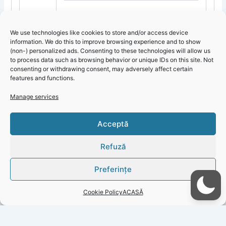
We use technologies like cookies to store and/or access device
information. We do this to improve browsing experience and to show
(non-) personalized ads. Consenting to these technologies will allow us
to process data such as browsing behavior or unique IDs on this site. Not
consenting or withdrawing consent, may adversely affect certain
features and functions.
Manage services
Click 'I
Acceptă
agree' to
enable
Refuză
Faceboo
k
Preferințe
Cookie
Policy
Cookie Policy
ACASĂ
I
agree
PREVIOUS
NEXT