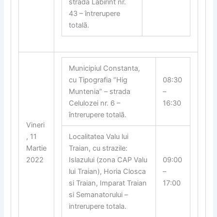
strada Labirint nr.
43 – întrerupere
totalã.
Municipiul Constanta,
cu Tipografia “Hig
08:30
Muntenia” – strada
–
Celulozei nr. 6 –
16:30
întrerupere totalã.
Vineri
, 11
Localitatea Valu lui
Martie
Traian, cu strazile:
2022
Islazului (zona CAP Valu
09:00
lui Traian), Horia Closca
–
si Traian, Imparat Traian
17:00
si Semanatorului –
intrerupere totala.