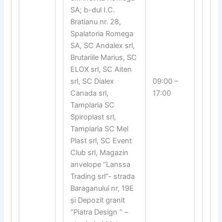
SA; b-dul I.C.
Bratianu nr. 28,
Spalatoria Romega
SA, SC Andalex srl,
Brutariile Marius, SC
ELOX srl, SC Aiten
srl, SC Dialex
09:00 –
Canada srl,
17:00
Tamplaria SC
Spiroplast srl,
Tamplaria SC Mel
Plast srl, SC Event
Club srl, Magazin
anvelope “Lanssa
Trading srl”- strada
Baraganului nr, 19E
și Depozit granit
“Piatra Design ” –