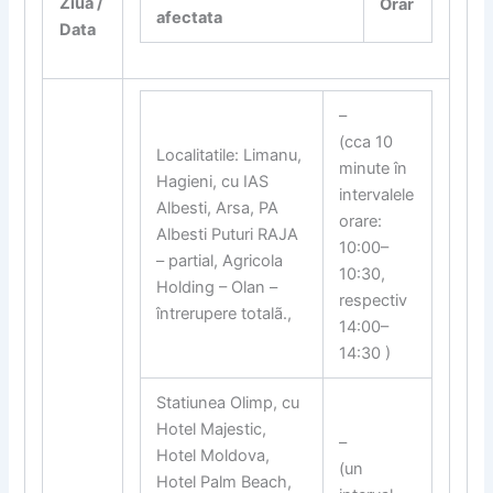
Ziua /
Orar
afectata
Data
–
(cca 10
Localitatile: Limanu,
minute în
Hagieni, cu IAS
intervalele
Albesti, Arsa, PA
orare:
Albesti Puturi RAJA
10:00–
– partial, Agricola
10:30,
Holding – Olan –
respectiv
întrerupere totalã.,
14:00–
14:30 )
Statiunea Olimp, cu
Hotel Majestic,
–
Hotel Moldova,
(un
Hotel Palm Beach,