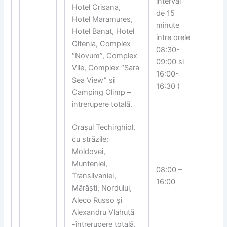
interval
Hotel Crisana,
de 15
Hotel Maramures,
minute
Hotel Banat, Hotel
intre orele
Oltenia, Complex
08:30-
“Novum”, Complex
09:00 si
Vile, Complex “Sara
16:00-
Sea View” si
16:30 )
Camping Olimp –
întrerupere totalã.
Orașul Techirghiol,
cu strãzile:
Moldovei,
Munteniei,
08:00 –
Transilvaniei,
16:00
Mãrãști, Nordului,
Aleco Russo și
Alexandru Vlahuţã
-întrerupere totalã.