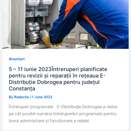
Anunțuri
5 – 11 iunie 2023Întreruperi planificate
pentru revizii și reparații în rețeaua E-
Distribuție Dobrogea pentru județul
Constanța
By
Redacție
/
1 June 2023
Întreruperi programate E-Distribuţie Dobrogea a redus
pe cât posibil numărul întreruperilor programate pentru
buna administrare și funcționare a rețelei