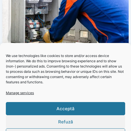
We use technologies like cookies to store and/or access device
Anunțuri
information. We do this to improve browsing experience and to show
22 – 28 mai 2023 Întreruperi planificate
(non-) personalized ads. Consenting to these technologies will allow us
to process data such as browsing behavior or unique IDs on this site. Not
pentru revizii și reparații în rețeaua E-
consenting or withdrawing consent, may adversely affect certain
Distribuție Dobrogea pentru județul
features and functions.
Constanța
Manage services
By
Redacție
/
18 May 2023
Întreruperi programate E-Distribuţie Dobrogea a redus pe
Acceptă
cât posibil numărul întreruperilor programate pentru buna
administrare și funcționare a rețelei de
Refuză