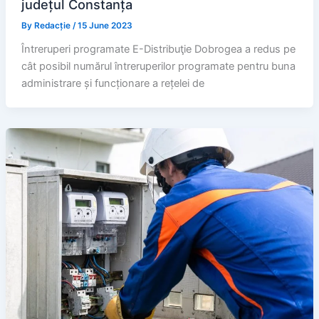
județul Constanța
By
Redacție
/
15 June 2023
Întreruperi programate E-Distribuţie Dobrogea a redus pe
cât posibil numărul întreruperilor programate pentru buna
administrare și funcționare a rețelei de