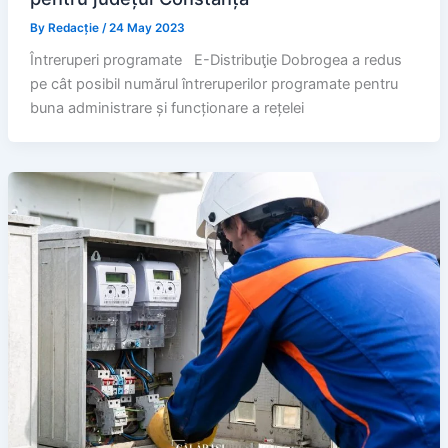
By
Redacție
/
24 May 2023
Întreruperi programate E-Distribuţie Dobrogea a redus
pe cât posibil numărul întreruperilor programate pentru
buna administrare și funcționare a rețelei