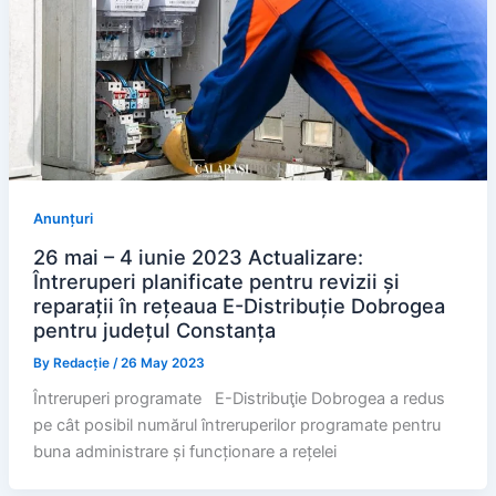
Anunțuri
26 mai – 4 iunie 2023 Actualizare:
Întreruperi planificate pentru revizii și
reparații în rețeaua E-Distribuție Dobrogea
pentru județul Constanța
By
Redacție
/
26 May 2023
Întreruperi programate E-Distribuţie Dobrogea a redus
pe cât posibil numărul întreruperilor programate pentru
buna administrare și funcționare a rețelei