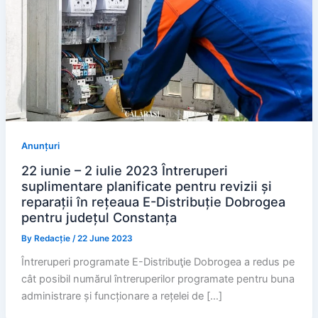
Anunțuri
22 iunie – 2 iulie 2023 Întreruperi
suplimentare planificate pentru revizii și
reparații în rețeaua E-Distribuție Dobrogea
pentru județul Constanța
By
Redacție
/
22 June 2023
Întreruperi programate E-Distribuţie Dobrogea a redus pe
cât posibil numărul întreruperilor programate pentru buna
administrare și funcționare a rețelei de […]