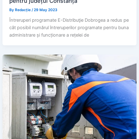
pentru județul Constanța
By
Redacție
/
29 May 2023
Întreruperi programate E-Distribuţie Dobrogea a redus pe
cât posibil numărul întreruperilor programate pentru buna
administrare și funcționare a rețelei de