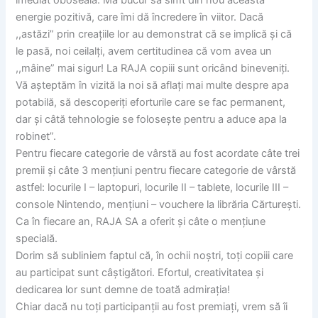
energie pozitivă, care îmi dă încredere în viitor. Dacă
,,astăzi” prin creațiile lor au demonstrat că se implică și că
le pasă, noi ceilalți, avem certitudinea că vom avea un
,,mâine” mai sigur! La RAJA copiii sunt oricând bineveniți.
Vă așteptăm în vizită la noi să aflați mai multe despre apa
potabilă, să descoperiți eforturile care se fac permanent,
dar și câtă tehnologie se folosește pentru a aduce apa la
robinet”.
Pentru fiecare categorie de vârstă au fost acordate câte trei
premii și câte 3 mențiuni pentru fiecare categorie de vârstă
astfel: locurile I – laptopuri, locurile II – tablete, locurile III –
console Nintendo, mențiuni – vouchere la librăria Cărturești.
Ca în fiecare an, RAJA SA a oferit și câte o mențiune
specială.
Dorim să subliniem faptul că, în ochii noștri, toți copiii care
au participat sunt câștigători. Efortul, creativitatea și
dedicarea lor sunt demne de toată admirația!
Chiar dacă nu toți participanții au fost premiați, vrem să îi