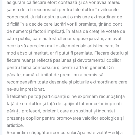
asigurăm că fiecare efort contează și că vor avea mereu
șansa de a fi recunoscuți pentru talentul lor în viitoarele
concursuri. Juriul nostru a avut o misiune extraordinar de
dificilă în a decide care lucrări vor fi premiate, ținând cont
de numeroși factori implicați. În afară de creațiile votate de
către public, care au fost ulterior supuse jurizării, am avut
ocazia să apreciem multe alte materiale artistice care, în
mod absolut meritat, ar fi putut fi premiate. Fiecare detaliu și
fiecare nuanță reflectă pasiunea și devotamentul copiilor
pentru tema concursului și pentru artă în general. Din
păcate, numărul limitat de premii nu a permis să
recompensăm toate desenele și picturile extraordinare care
ne-au impresionat.
Îi felicităm pe toți participanții și ne exprimăm recunoștința
față de efortul lor și față de sprijinul tuturor celor implicați,
părinți, profesori, prieteni, care au susținut și încurajat
prezența copiilor pentru promovarea valorilor ecologice și
artistice.
Reamintim câștigătorii concursului Apa este viață! – ediția