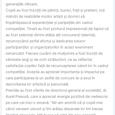
generațiile viitoare.
Copiii au fost însoțiți de părinți, bunici, frați și prieteni, toți
mândri de realizările micilor artiști și dornici să
împărtășească experiențele și peripețiile din cadrul
competiției. Tinerii au fost profund impresionați de faptul că
au fost selectați dintre atâția alți concurenți talentați,
recunoscând astfel efortul și dedicarea tuturor
participanților și organizatorilor în acest eveniment
remarcabil. Fiecare cuvânt de mulțumire a fost însoțit de
zâmbete largi și de ochi strălucitori, ce au reflectat
satisfacția copiilor față de recunoașterea valorii lor în cadrul
competiției. Aceștia au apreciat importanța și impactul pe
care participarea la un astfel de concurs le-a avut în
dezvoltarea lor artistică și personală.
Premiile au fost oferite de directorul general al societății, dl.
Aurel Presură, care a apreciat energia pozitivă de nedescris
pe care cei mici o emană: “Mi-am amintit că și copiii mei
când veneam obosit și îmi arătau desenele lor îmi trecea
imediat oboseala. Mă bucur să simt din nou această