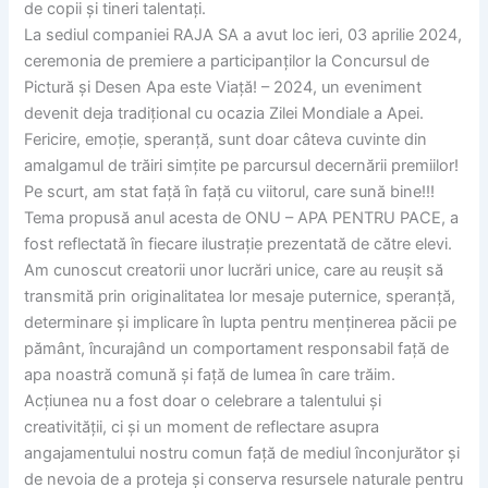
de copii și tineri talentați.
La sediul companiei RAJA SA a avut loc ieri, 03 aprilie 2024,
ceremonia de premiere a participanților la Concursul de
Pictură și Desen Apa este Viață! – 2024, un eveniment
devenit deja tradițional cu ocazia Zilei Mondiale a Apei.
Fericire, emoție, speranță, sunt doar câteva cuvinte din
amalgamul de trăiri simțite pe parcursul decernării premiilor!
Pe scurt, am stat față în față cu viitorul, care sună bine!!!
Tema propusă anul acesta de ONU – APA PENTRU PACE, a
fost reflectată în fiecare ilustrație prezentată de către elevi.
Am cunoscut creatorii unor lucrări unice, care au reușit să
transmită prin originalitatea lor mesaje puternice, speranță,
determinare și implicare în lupta pentru menținerea păcii pe
pământ, încurajând un comportament responsabil față de
apa noastră comună și față de lumea în care trăim.
Acțiunea nu a fost doar o celebrare a talentului și
creativității, ci și un moment de reflectare asupra
angajamentului nostru comun față de mediul înconjurător și
de nevoia de a proteja și conserva resursele naturale pentru