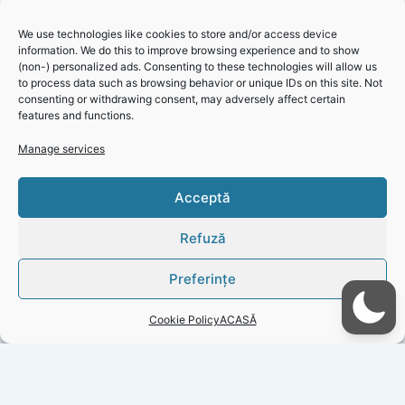
We use technologies like cookies to store and/or access device
information. We do this to improve browsing experience and to show
(non-) personalized ads. Consenting to these technologies will allow us
to process data such as browsing behavior or unique IDs on this site. Not
consenting or withdrawing consent, may adversely affect certain
features and functions.
Manage services
RAJA SA își onorează tinerii artiști în cadrul Concursului de
Click 'I
Acceptă
Pictură și Desen “Apa este Viață”
agree' to
enable
Refuză
Faceboo
k
Preferințe
Cookie
Policy
Cookie Policy
ACASĂ
I
agree
PREVIOUS
NEXT