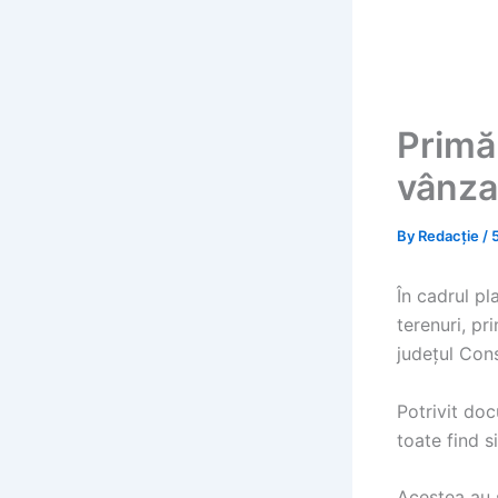
Primăr
vânzar
By
Redacție
/
În cadrul pl
terenuri, pr
județul Cons
Potrivit do
toate find s
Acestea au 