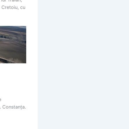
 Cretoiu, cu
e
d. Constanța.