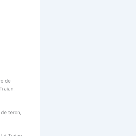
e
re de
Traian,
 de teren,
lui Traian,