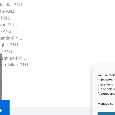
Claudia-P.N.L
ţa-P.N.L
-P.N.L
ran-P.N.L
-P.N.L
antin-P.N.L
rghe-P.N.L
n-P.N.L
şghian-P.N.L
ncu-Iulian-P.N.L
We use techn
to improve 
these techno
IDs on this 
features and
Manage ser
e