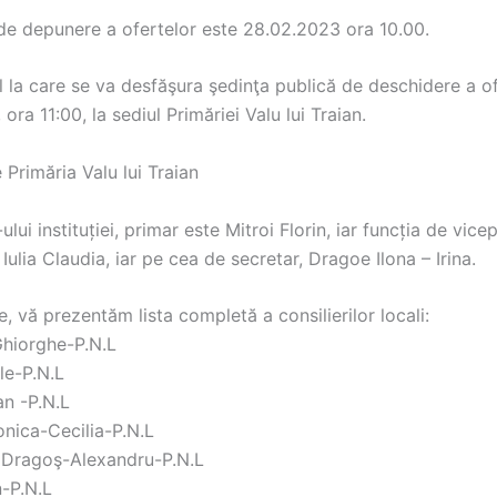
 de depunere a ofertelor este 28.02.2023 ora 10.00.
l la care se va desfăşura şedinţa publică de deschidere a o
ora 11:00, la sediul Primăriei Valu lui Traian.
Primăria Valu lui Traian
-ului instituției, primar este Mitroi Florin, iar funcția de vice
Iulia Claudia, iar pe cea de secretar, Dragoe Ilona – Irina.
e, vă prezentăm lista completă a consilierilor locali:
hiorghe-P.N.L
le-P.N.L
an -P.N.L
nica-Cecilia-P.N.L
 Dragoş-Alexandru-P.N.L
n-P.N.L