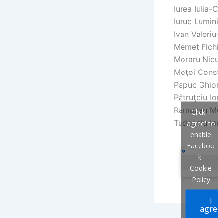
Iurea Iulia-
Iuruc Lumini
Ivan Valeriu
Memet Fichi
Moraru Nicu
Moţoi Const
Papuc Ghio
Pătruţoiu Io
Ramazan Mu
Click 'I
Tudosoiu Ia
agree' to
enable
Faceboo
k
Cookie
Policy
I
agre