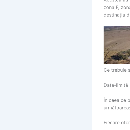
zona F, zona
destinația d
Ce trebuie s
Data-limită 
În ceea ce p
următoarea: 
Fiecare ofe