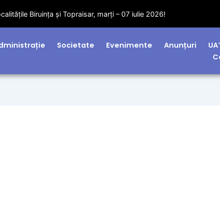
litățile Biruința și Topraisar, marți – 07 iulie 2026!
dministrație
Societate
Evenimente
Anunțuri
UA
C