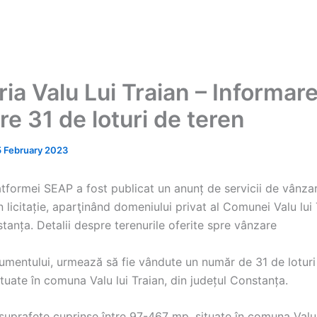
ia Valu Lui Traian – Informar
e 31 de loturi de teren
5 February 2023
atformei SEAP a fost publicat un anunț de servicii de vânza
in licitație, aparţinând domeniului privat al Comunei Valu lui 
tanța. Detalii despre terenurile oferite spre vânzare
cumentului, urmează să fie vândute un număr de 31 de loturi
ituate în comuna Valu lui Traian, din județul Constanța.
suprafețe cuprinse între 97-467 mp, situate în comuna Valu 