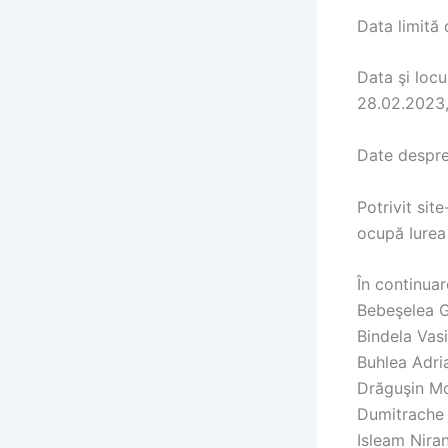
Data limită
Data şi locu
28.02.2023, 
Date despre 
Potrivit site
ocupă Iurea 
În continuar
Bebeşelea G
Bindela Vasi
Buhlea Adri
Drăguşin Mo
Dumitrache
Isleam Nira