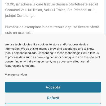
10.00, iar adresa la care trebuie depuse oferteleeste sediul
Comunei Valu lui Traian, Valu lui Traian, Str. Primăriei nr. 1,
judeţul Constanţa.
Numărul de exemplare în care trebuie depusă fiecare ofertă
este un exemplar.
Data şi locul la care se va desfăşura şedinţa publică de
We use technologies like cookies to store and/or access device
information. We do this to improve browsing experience and to show
deschidere a ofertelor este 08.08.2024, ora 12.00, la sediul
(non-) personalized ads. Consenting to these technologies will allow us
Comunei Valu lui Traian, Valu lui Traian, Str. Primăriei nr. 1,
to process data such as browsing behavior or unique IDs on this site. Not
judeţul Constanţa.
consenting or withdrawing consent, may adversely affect certain
features and functions.
Manage services
Primăria Valu lui Traian – Informare anunț de participare la
Click 'I
Acceptă
licitație pentru închirierea unor terenuri
agree' to
enable
Refuză
Faceboo
k