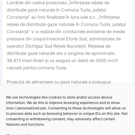
Lucrările din cadrul proiectului „Înființarea rețelei de
distribuție gaze naturale în Comuna Tuzla, județul
Constanța” au fost finalizate în luna iulie a.c. „Înființarea
rețelei de distribuție gaze naturale în Comuna Tuzla, județul
Constanța” s-a realizat din conductele existente de medie
presiune din orașul învecinat Eforie Sud, administrate de
operator Distrigaz Sud Rețele București. Rețeaua de
distribuție gaze naturale are o lungime de aproximativ
38.413 metri liniari și va asigura un debit de 2500 mc/h
calculat pentru comuna Tuzla.
Proiectul de alimentare cu gaze naturale a presupus
realizarea rețelelor pe aproximativ 85% din străzile aferente
teritoriului comunei, ceea ce permite posibilitatea racordării
We use technologies like cookies to store and/or access device
information. We do this to improve browsing experience and to show
unui număr de 1495 de gospodării individuale, 90 de agenți
(non-) personalized ads. Consenting to these technologies will allow us
economici și 17 obiective socio-culturale. Valoarea totală a
to process data such as browsing behavior or unique IDs on this site. Not
lucrărilor s-a ridicat la suma de 18.711.580,66 lei fără TVA.
consenting or withdrawing consent, may adversely affect certain
features and functions.