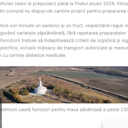
iciari (elevi și preșcolari) până la finalul anului 2026, întruc
 din comună nu dispun de cantine proprii pentru prepararea 
lnice vor include un sandvici și un fruct, respectând reguli n
sigurând varietate săptămânală, fără repetarea preparatelor 
urnizorii trebuie să îndeplinească criterii de logistică și si
pecifice, inclusiv mijloace de transport autorizate și meniu
i cu cerințe dietetice medicale.
ntelimon caută furnizori pentru masa sănătoasă a peste 230