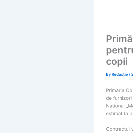
Primă
pentr
copii
By
Redacție
/
Primăria Co
de furnizori
Național „Ma
estimat la p
Contractul 