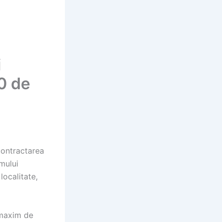
i
0 de
contractarea
mului
localitate,
 maxim de