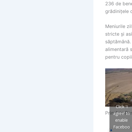
236 de benef
grădinițele
Meniurile zi
stricte și a
săptămână. F
alimentară s
pentru copii
Click 'I
Primăria Pa
agree' to
enable
Faceboo