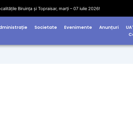
litățile Biruința și Topraisar, marți – 07 iulie 2026!
dministrație
Societate
Evenimente
Anunțuri
UA
C