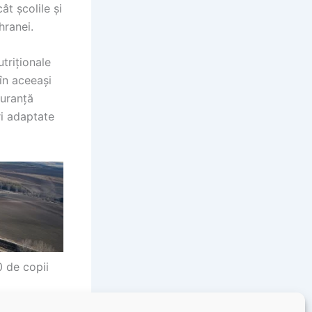
ât școlile și
hranei.
utriționale
în aceeași
guranță
ri adaptate
 de copii