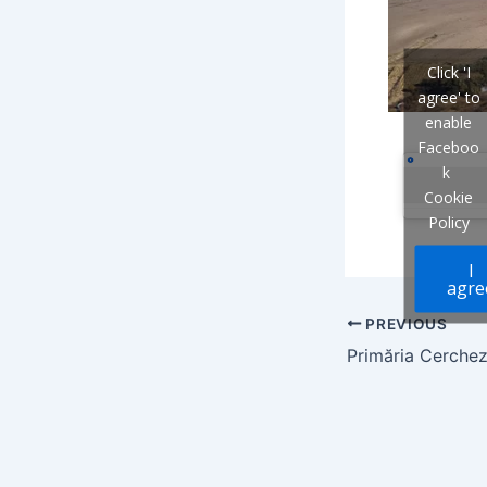
Click 'I
agree' to
enable
Faceboo
k
Cookie
Policy
I
agre
PREVIOUS