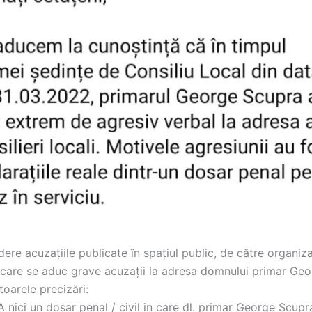
ere acuzațiile publicate în spațiul public, de către organiz
n care se aduc grave acuzații la adresa domnului primar Ge
oarele precizări:
 nici un dosar penal / civil in care dl. primar George Scupr