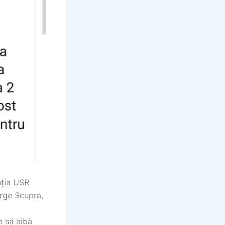
ația USR
orge Scupra,
a să aibă