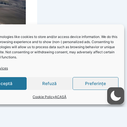
ologies like cookies to store and/or access device information. We do this
browsing experience and to show (non-) personalized ads. Consenting to
logies will allow us to process data such as browsing behavior or unique
site. Not consenting or withdrawing consent, may adversely affect certain
 functions.
vices
ceptă
Refuză
Preferințe
NEXT
Primăria Năvodari – Informare lucrări reabilitare 05.04.2022
Cookie Policy
ACASĂ