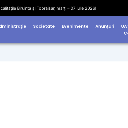
litățile Biruința și Topraisar, marți – 07 iulie 2026!
dministrație
Societate
Evenimente
Anunțuri
UA
C