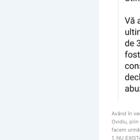
Având în ved
Ovidiu, pri
facem următ
1. NU EXISTA