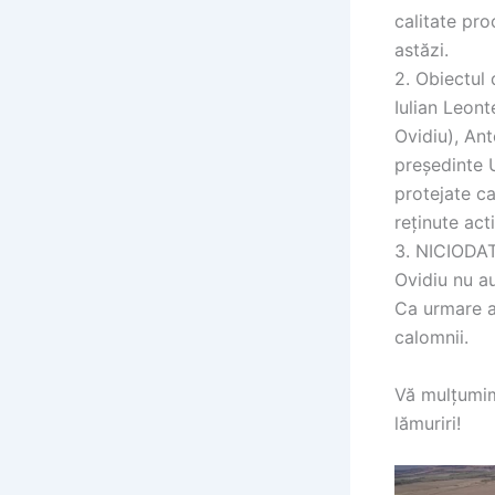
calitate pro
astăzi.
2. Obiectul 
Iulian Leont
Ovidiu), Ant
președinte U
protejate ca
reținute act
3. NICIODAT
Ovidiu nu au
Ca urmare a
calomnii.
Vă mulțumim 
lămuriri!