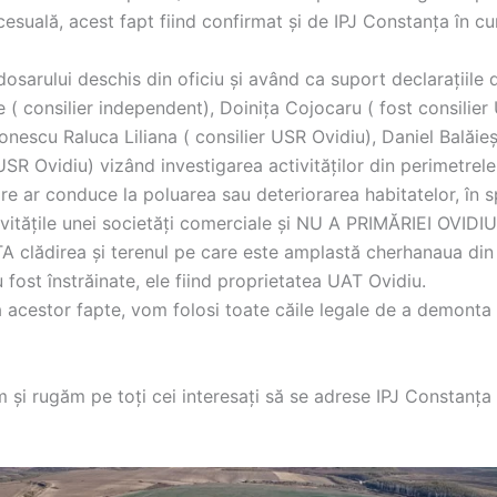
cesuală, acest fapt fiind confirmat și de IPJ Constanța în cur
dosarului deschis din oficiu și având ca suport declarațiile 
e ( consilier independent), Doinița Cojocaru ( fost consilier
onescu Raluca Liliana ( consilier USR Ovidiu), Daniel Balăieș
SR Ovidiu) vizând investigarea activităților din perimetrele 
re ar conduce la poluarea sau deteriorarea habitatelor, în s
ivitățile unei societăți comerciale și NU A PRIMĂRIEI OVIDIU
A clădirea și terenul pe care este amplastă cherhanaua din
 fost înstrăinate, ele fiind proprietatea UAT Ovidiu.
 acestor fapte, vom folosi toate căile legale de a demonta
și rugăm pe toți cei interesați să se adrese IPJ Constanța 