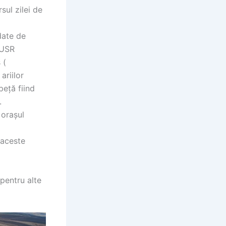
sul zilei de
date de
 USR
 (
ariilor
peță fiind
.
 orașul
 aceste
pentru alte