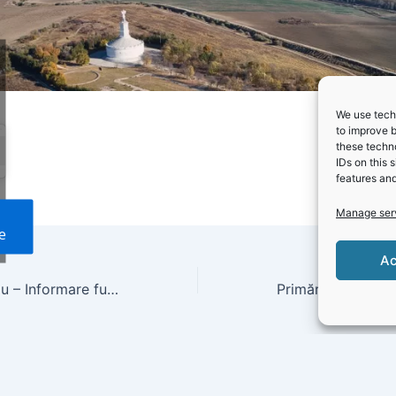
We use techn
to improve 
these techno
IDs on this 
features and
Manage ser
e
Ac
Primăria Cerchezu – Informare funcții din cadrul Comunei Cerchezu plătite din fonduri publice la 31.03.2022