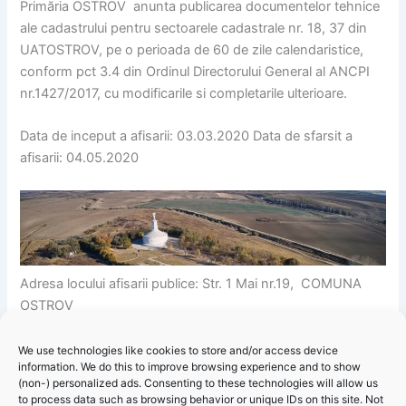
Primăria OSTROV anunta publicarea documentelor tehnice
ale cadastrului pentru sectoarele cadastrale nr. 18, 37 din
UATOSTROV, pe o perioada de 60 de zile calendaristice,
conform pct 3.4 din Ordinul Directorului General al ANCPI
nr.1427/2017, cu modificarile si completarile ulterioare.
Data de inceput a afisarii: 03.03.2020 Data de sfarsit a
afisarii: 04.05.2020
Adresa locului afisarii publice: Str. 1 Mai nr.19, COMUNA
OSTROV
Repere pentru identificarea locatiei: INCINTA PRIMARIEI
We use technologies like cookies to store and/or access device
information. We do this to improve browsing experience and to show
COMUNEI OSTROV.
(non-) personalized ads. Consenting to these technologies will allow us
to process data such as browsing behavior or unique IDs on this site. Not