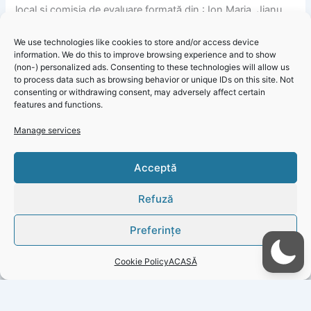
local și comisia de evaluare formată din : Ion Maria, Jianu
Mariana Eugenia, Stănoiu Viorica, Necula Cristian,
We use technologies like cookies to store and/or access device
Tudorascu Claudia, membri de rezervă în comisia de
information. We do this to improve browsing experience and to show
evaluare: Sfredel Loredana și Sencu Ana.
(non-) personalized ads. Consenting to these technologies will allow us
to process data such as browsing behavior or unique IDs on this site. Not
consenting or withdrawing consent, may adversely affect certain
features and functions.
Manage services
Termenul limită pentru primirea ofertelor sau a cererilor de
Click 'I
Acceptă
participare este 28.03.2022, ora 15:00 în SEAP.
agree' to
enable
Refuză
Faceboo
k
Preferințe
Cookie
Policy
Cookie Policy
ACASĂ
I
agree
PREVIOUS
NEXT