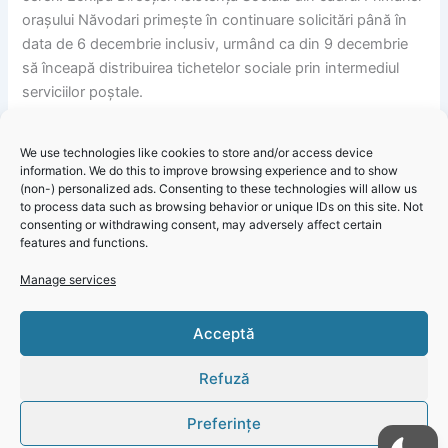
orașului Năvodari primește în continuare solicitări până în
data de 6 decembrie inclusiv, urmând ca din 9 decembrie
să înceapă distribuirea tichetelor sociale prin intermediul
serviciilor poștale.
We use technologies like cookies to store and/or access device
information. We do this to improve browsing experience and to show
(non-) personalized ads. Consenting to these technologies will allow us
to process data such as browsing behavior or unique IDs on this site. Not
consenting or withdrawing consent, may adversely affect certain
features and functions.
Primăria Năvodari va acorda și în acest an tichete sociale
Click 'I
Manage services
cu ocazia Crăciunului
agree' to
enable
Acceptă
Faceboo
k
Refuză
Cookie
Policy
Preferințe