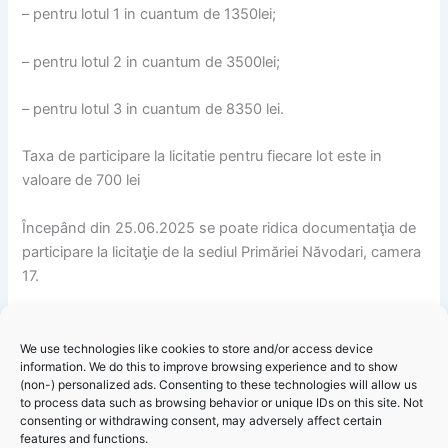
– pentru lotul 1 in cuantum de 1350lei;
– pentru lotul 2 in cuantum de 3500lei;
– pentru lotul 3 in cuantum de 8350 lei.
Taxa de participare la licitatie pentru fiecare lot este in
valoare de 700 lei
Începând din 25.06.2025 se poate ridica documentaţia de
participare la licitaţie de la sediul Primăriei Năvodari, camera
17.
Ofertele se depun pana la data de 16.07.2025, ora 12.00, la
Registratura Primariei Orasului Navodari, str. Dobrogei nr. 1.
We use technologies like cookies to store and/or access device
information. We do this to improve browsing experience and to show
(non-) personalized ads. Consenting to these technologies will allow us
Licitaţiile se vor organiza în data de 17.07.2025, incepand
to process data such as browsing behavior or unique IDs on this site. Not
cu ora 14,30, la sediul Primariei Navodari.
consenting or withdrawing consent, may adversely affect certain
features and functions.