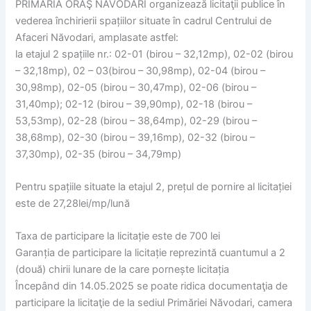
PRIMĂRIA ORAŞ NĂVODARI organizează licitaţii publice în
vederea închirierii spațiilor situate în cadrul Centrului de
Afaceri Năvodari, amplasate astfel:
la etajul 2 spațiile nr.: 02-01 (birou – 32,12mp), 02-02 (birou
– 32,18mp), 02 – 03(birou – 30,98mp), 02-04 (birou –
30,98mp), 02-05 (birou – 30,47mp), 02-06 (birou –
31,40mp); 02-12 (birou – 39,90mp), 02-18 (birou –
53,53mp), 02-28 (birou – 38,64mp), 02-29 (birou –
38,68mp), 02-30 (birou – 39,16mp), 02-32 (birou –
37,30mp), 02-35 (birou – 34,79mp)
Pentru spațiile situate la etajul 2, prețul de pornire al licitației
este de 27,28lei/mp/lună
Taxa de participare la licitație este de 700 lei
Garanția de participare la licitație reprezintă cuantumul a 2
(două) chirii lunare de la care pornește licitația
Începând din 14.05.2025 se poate ridica documentaţia de
participare la licitaţie de la sediul Primăriei Năvodari, camera