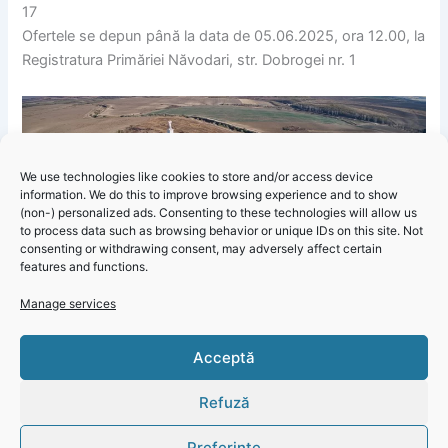
17
Ofertele se depun până la data de 05.06.2025, ora 12.00, la
Registratura Primăriei Năvodari, str. Dobrogei nr. 1
We use technologies like cookies to store and/or access device
information. We do this to improve browsing experience and to show
Licitaţiile se vor organiza în data de 06.06.2025, începând
(non-) personalized ads. Consenting to these technologies will allow us
cu ora 10,00, în sala de şedinţe a Primăriei.
to process data such as browsing behavior or unique IDs on this site. Not
consenting or withdrawing consent, may adversely affect certain
features and functions.
Manage services
Primăria Năvodari – Organizează licitaţii publice în vederea
închirierii spațiilor situate la etajul 2 în cadrul Centrului de
Click 'I
Acceptă
Afaceri Năvodari
agree' to
enable
Refuză
Faceboo
k
Preferințe