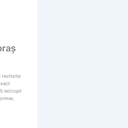
oraș
 rechizite
exact
5 lei/copil
 primar,