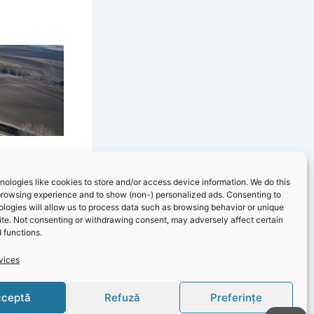
ologies like cookies to store and/or access device information. We do this
browsing experience and to show (non-) personalized ads. Consenting to
logies will allow us to process data such as browsing behavior or unique
site. Not consenting or withdrawing consent, may adversely affect certain
 functions.
vices
NEXT
Primăria Cernavodă – Informare lucrări de execuție și dotare a construcțiilor pentru realizarea Centrului Hamangia și Atelierul Gânditorul
ceptă
Refuză
Preferințe