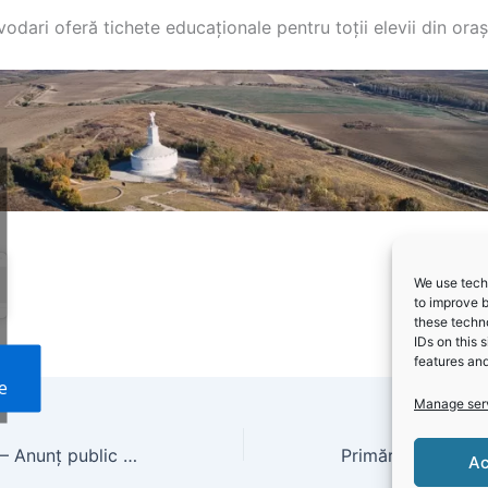
odari oferă tichete educaționale pentru toții elevii din oraș
We use techn
to improve 
these techno
IDs on this 
features and
e
Manage ser
Primăria Castelu – Anunț public privind emiterea actului de reglementare revizuit
Ac