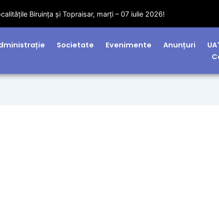
litățile Biruința și Topraisar, marți – 07 iulie 2026!
dministrație
Societate
Evenimente
Anunțuri
UA
C