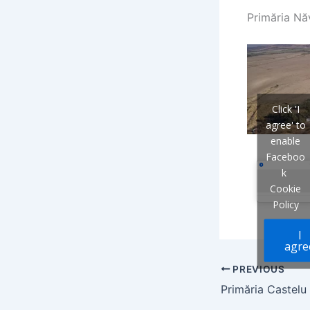
Primăria Năv
Click 'I
agree' to
enable
Faceboo
k
Cookie
Policy
I
agre
PREVIOUS