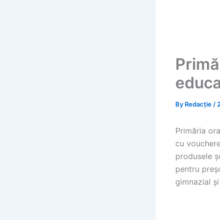
Primă
educaț
By
Redacție
/
Primăria ora
cu vouchere 
produsele șc
pentru preșc
gimnazial și 