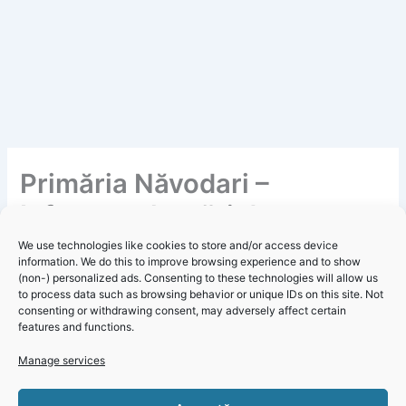
Primăria Năvodari –
Informare lucrări de
asfaltare
We use technologies like cookies to store and/or access device
information. We do this to improve browsing experience and to show
(non-) personalized ads. Consenting to these technologies will allow us
By
Redacție
/
21 March 2022
to process data such as browsing behavior or unique IDs on this site. Not
consenting or withdrawing consent, may adversely affect certain
Primăria Năvodari informează cetățenii interesați că astăzi
features and functions.
au început operațiunile de asfaltare a străzii Primăverii!
Autoritățile roagă conducătorii auto să evite deplasarea pe
Click 'I
Manage services
sectorul de drumul aflat în lucrări!
agree' to
enable