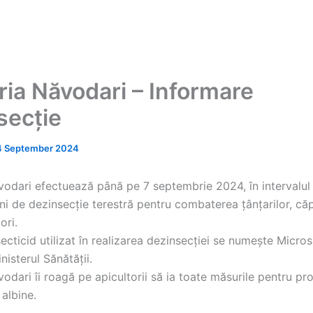
ria Năvodari – Informare
secție
4 September 2024
vodari efectuează până pe 7 septembrie 2024, în intervalul
ni de dezinsecție terestră pentru combaterea țânțarilor, căp
ori.
ecticid utilizat în realizarea dezinsecției se numește Micros
nisterul Sănătății.
odari îi roagă pe apicultorii să ia toate măsurile pentru pr
 albine.