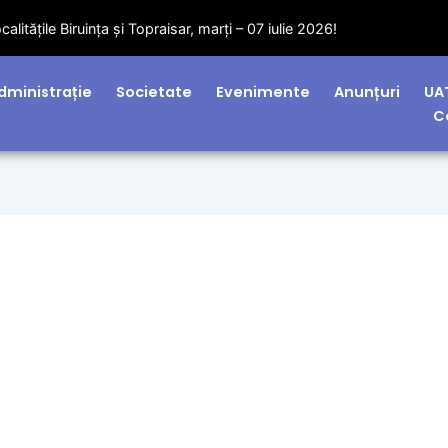
litățile Biruința și Topraisar, marți – 07 iulie 2026!
dministrație
Societate
Evenimente
Anunțuri
UA
C