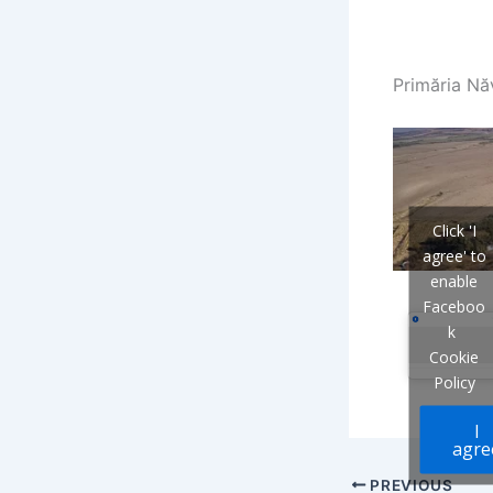
Primăria Nă
Click 'I
agree' to
enable
Faceboo
k
Cookie
Policy
I
agre
PREVIOUS