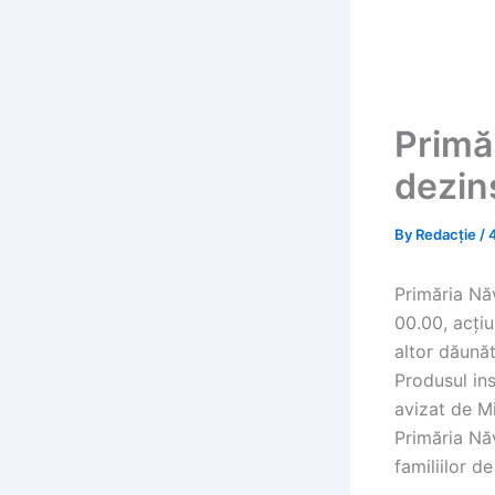
Primă
dezin
By
Redacție
/
Primăria Nă
00.00, acțiu
altor dăunăt
Produsul ins
avizat de Mi
Primăria Năv
familiilor de