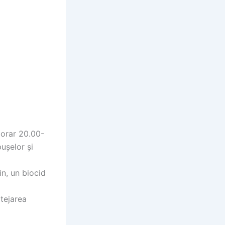
 orar 20.00-
ușelor și
in, un biocid
otejarea