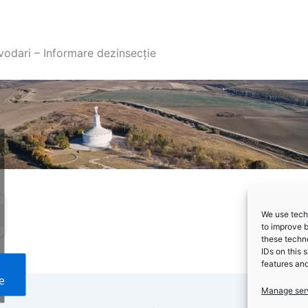
vodari – Informare dezinsecție
We use techn
to improve 
these techno
IDs on this 
features and
e
Manage ser