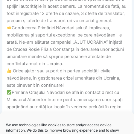
sprijini autoritățile în acest demers. La momentul de față, au
fost înregistrate 12 oferte de cazare, 3 oferte de translator,
precum și oferte de transport ori voluntariat general.
Conducerea Primăriei Năvodari salută implicarea,
mobilizarea și suportul excepțional pe care năvodărenii le
arată. Ne-am alăturat campaniei „AJUT UCRAINA” inițiată
de Crucea Roșie Filiala Constanța în derularea unor acțiuni
umanitare menite să sprijine persoanele afectate de
conflictul armat din Ucraina.
Orice ajutor sau suport din partea societății civile
năvodărene, în gestionarea crizei umanitare din Ucraina,
este binevenit în continuare!
Primăria Orașului Năvodari se află în contact direct cu
Ministerul Afacerilor Interne pentru amenajarea unor spații
aparținând autorităților locale în vederea preluării în regim
de urgență a unor fluxuri mari de refugiați, dacă situația o va
impune.
We use technologies like cookies to store and/or access device
Pentru o gestionare eficientă a situației la nivel local, toți
information. We do this to improve browsing experience and to show