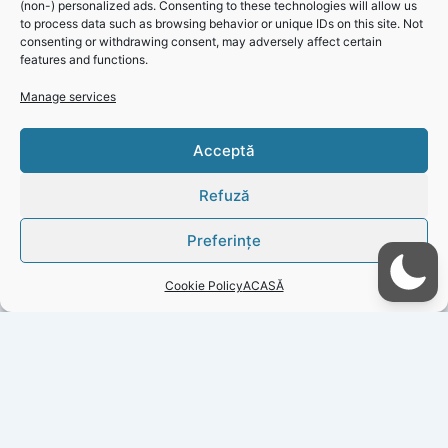
cei care pot oferi spații de cazare, transport și traducere
(non-) personalized ads. Consenting to these technologies will allow us
to process data such as browsing behavior or unique IDs on this site. Not
sunt rugați să sune în continuare la numărul de telefon
consenting or withdrawing consent, may adversely affect certain
0785.294.067 (luni-vineri, într
features and functions.
Manage services
Click 'I
Acceptă
agree' to
enable
Refuză
Faceboo
k
Preferințe
Cookie
Policy
Cookie Policy
ACASĂ
I
agree
PREVIOUS
NEXT
Copyright © 2026 Gazeta Județeană