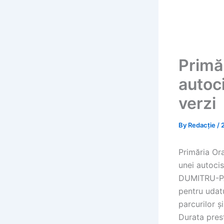
Primă
autoci
verzi
By
Redacție
/
Primăria Or
unei autocis
DUMITRU-PAN
pentru udatu
parcurilor ș
Durata prest