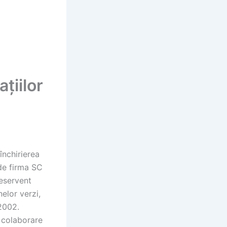
țiilor
închirierea
 de firma SC
eservent
elor verzi,
/2002.
a colaborare