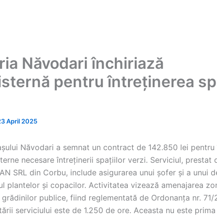
ria Năvodari închiriază
sternă pentru întreținerea spa
23 April 2025
așului Năvodari a semnat un contract de 142.850 lei pentru 
terne necesare întreținerii spațiilor verzi. Serviciul, prestat
 SRL din Corbu, include asigurarea unui șofer și a unui d
l plantelor și copacilor. Activitatea vizează amenajarea zon
i grădinilor publice, fiind reglementată de Ordonanța nr. 71
ării serviciului este de 1.250 de ore. Aceasta nu este prim