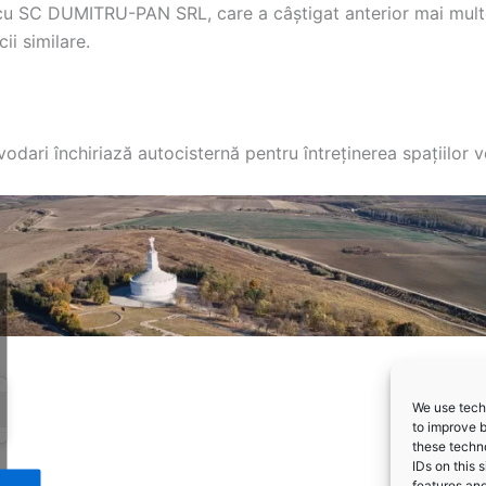
 cu SC DUMITRU-PAN SRL, care a câștigat anterior mai mult
ii similare.
odari închiriază autocisternă pentru întreținerea spațiilor v
We use techn
to improve 
these techno
IDs on this 
features and