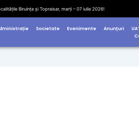
litățile Biruința și Topraisar, marți – 07 iulie 2026!
dministrație
Societate
Evenimente
Anunțuri
UA
C