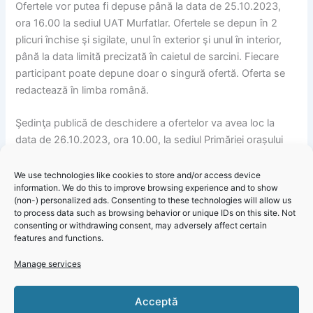
Ofertele vor putea fi depuse până la data de 25.10.2023,
ora 16.00 la sediul UAT Murfatlar. Ofertele se depun în 2
plicuri închise şi sigilate, unul în exterior şi unul în interior,
până la data limită precizată în caietul de sarcini. Fiecare
participant poate depune doar o singură ofertă. Oferta se
redactează în limba română.
Şedinţa publică de deschidere a ofertelor va avea loc la
data de 26.10.2023, ora 10.00, la sediul Primăriei orașului
Murfatlar.
We use technologies like cookies to store and/or access device
information. We do this to improve browsing experience and to show
Instanţa competentă în soluţionarea litigiilor apărute este
(non-) personalized ads. Consenting to these technologies will allow us
Tribunalul Constanţa, Secţia Contencios administrativ,
to process data such as browsing behavior or unique IDs on this site. Not
fiscal, str. Traian, nr. 31, Mun. Constanţa, jud. Constanţa, e-
consenting or withdrawing consent, may adversely affect certain
features and functions.
mail: tr-ct-contencios-reg@just.ro, tel.: 0241/606597, fax:
0241/617413
Manage services
Primăria Murfatlar – Informare vânzare teren în suprafață de
Click 'I
Acceptă
183 mp situat în orașul Murfatlar
agree' to