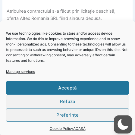
Atribuirea contractului s-a făcut prin licitație deschisă,
oferta Altex Romania SRL fiind singura depusă.
Contractul a fost adjudecat la o valoare de 1.043.080 de lei
We use technologies like cookies to store and/or access device
information. We do this to improve browsing experience and to show
fără TVA, adică aproape 210.000 de euro, inițial achiziția
(non-) personalized ads. Consenting to these technologies will allow us
fiind estimată la 1.075.645,71 de lei fără TVA.
to process data such as browsing behavior or unique IDs on this site. Not
consenting or withdrawing consent, may adversely affect certain
features and functions.
Manage services
Primăria Murfatlar – Informare contract pentru furnizarea de
echipamente IT și licențe software destinate unităților de
Click 'I
Acceptă
învățământ
agree' to
enable
Refuză
Faceboo
k
Preferințe
Cookie
Policy
Cookie Policy
ACASĂ