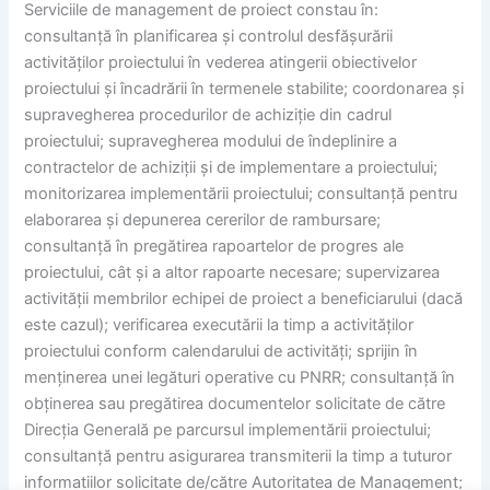
Serviciile de management de proiect constau în:
consultanță în planificarea și controlul desfășurării
activităților proiectului în vederea atingerii obiectivelor
proiectului și încadrării în termenele stabilite; coordonarea și
supravegherea procedurilor de achiziție din cadrul
proiectului; supravegherea modului de îndeplinire a
contractelor de achiziții și de implementare a proiectului;
monitorizarea implementării proiectului; consultanță pentru
elaborarea și depunerea cererilor de rambursare;
consultanță în pregătirea rapoartelor de progres ale
proiectului, cât și a altor rapoarte necesare; supervizarea
activității membrilor echipei de proiect a beneficiarului (dacă
este cazul); verificarea executării la timp a activităților
proiectului conform calendarului de activități; sprijin în
menținerea unei legături operative cu PNRR; consultanță în
obținerea sau pregătirea documentelor solicitate de către
Direcția Generală pe parcursul implementării proiectului;
consultanță pentru asigurarea transmiterii la timp a tuturor
informațiilor solicitate de/către Autoritatea de Management;