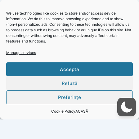
asigurarea unei bune desfășurări a activității de informare și
de publicitate prevăzute în cadrul proiectului (dacă este
We use technologies like cookies to store and/or access device
information. We do this to improve browsing experience and to show
cazul); verificarea, evaluarea realizării indicatorilor stabiliți în
(non-) personalized ads. Consenting to these technologies will allow us
cererea de finanțare și propunerea de măsuri corective în
to process data such as browsing behavior or unique IDs on this site. Not
vederea respectării planului inițial.
consenting or withdrawing consent, may adversely affect certain
features and functions.
Manage services
Primăria Mircea Vodă – Informare consultanță în
Click 'I
Acceptă
management pentru un proiect
agree' to
enable
Refuză
Faceboo
k
Preferințe
Cookie
Policy
Cookie Policy
ACASĂ
I
agree
PREVIOUS
NEXT