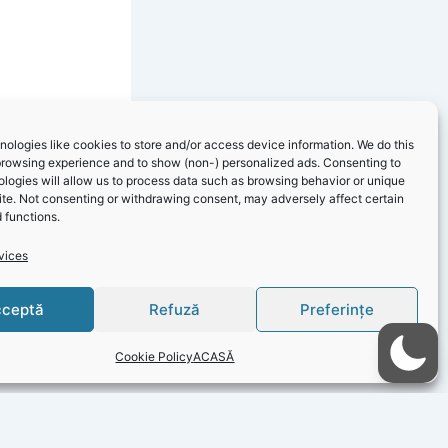
ologies like cookies to store and/or access device information. We do this
browsing experience and to show (non-) personalized ads. Consenting to
logies will allow us to process data such as browsing behavior or unique
site. Not consenting or withdrawing consent, may adversely affect certain
 functions.
vices
ceptă
Refuză
Preferințe
NEXT
Primăria Costinești a atribuit contractul privind serviciile de contabilitate
Cookie Policy
ACASĂ