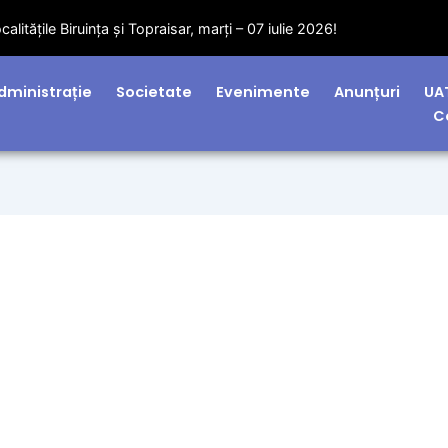
litățile Biruința și Topraisar, marți – 07 iulie 2026!
dministrație
Societate
Evenimente
Anunțuri
UA
C