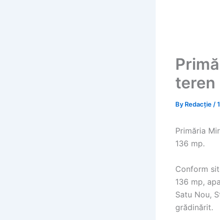
Primă
teren
By
Redacție
/
Primăria Mi
136 mp.
Conform site
136 mp, apa
Satu Nou, St
grădinărit.