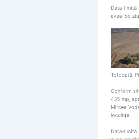
Data-limită 
avea loc ziu
Totodată, P
Conform sit
435 mp, apa
Mircea Voda,
locuințe.
Data-limită 