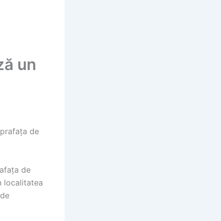
ză un
uprafața de
rafața de
 localitatea
 de