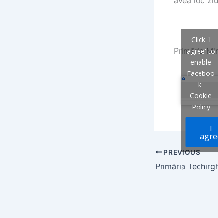
avea loc ziu
Click 'I
Primăria Mi
agree' to
enable
Faceboo
k
Cookie
Policy
I
agre
PREVIOUS