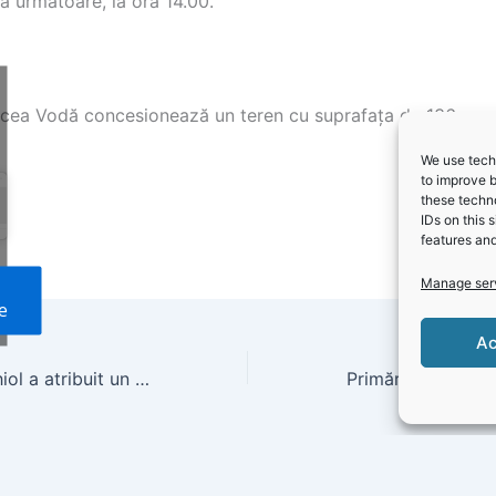
a următoare, la ora 14.00.
rcea Vodă concesionează un teren cu suprafața de 136 mp
We use techn
to improve 
these techno
IDs on this 
features and
Manage ser
e
Ac
Primăria Techirghiol a atribuit un contract ce are ca obiect prestarea serviciilor de cadastru și intabulare