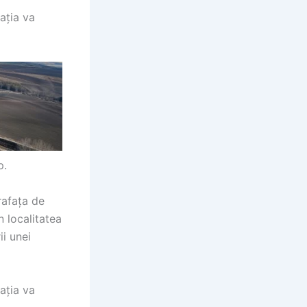
ația va
p.
rafața de
 localitatea
ii unei
ația va