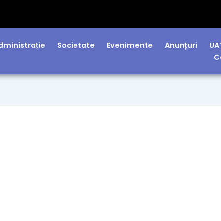
lă Midia Năvodari, Rafinare Rompetrol și Corbu de Jos!
dministrație
Societate
Evenimente
Anunțuri
UA
C