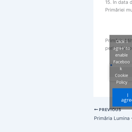
15. În data 
Primăriei mu
Primăria Mi
Click 'I
perioada ne
agree' to
enable
Faceboo
k
Cookie
Policy
I
agre
PREVIOUS