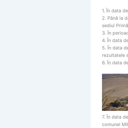
1. În data d
2. Până la 
sediul Primă
3. În perio
4. În data d
5. În data 
rezultatele 
6. În data d
7. În data d
comunei Mih