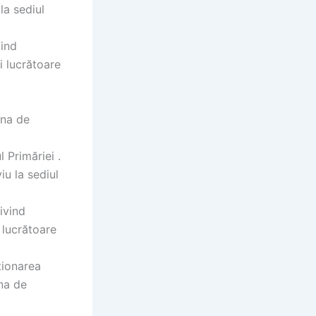
la sediul
vind
i lucrătoare
ina de
 Primăriei .
iu la sediul
ivind
i lucrătoare
ționarea
ina de