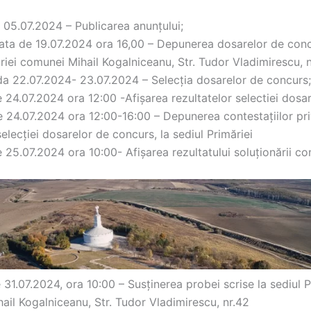
e 05.07.2024 – Publicarea anunțului;
data de 19.07.2024 ora 16,00 – Depunerea dosarelor de conc
riei comunei Mihail Kogalniceanu, Str. Tudor Vladimirescu, n
ada 22.07.2024- 23.07.2024 – Selecția dosarelor de concurs;
e 24.07.2024 ora 12:00 -Afișarea rezultatelor selectiei dosar
de 24.07.2024 ora 12:00-16:00 – Depunerea contestațiilor pr
selecției dosarelor de concurs, la sediul Primăriei
e 25.07.2024 ora 10:00- Afișarea rezultatului soluționării con
e 31.07.2024, ora 10:00 – Susținerea probei scrise la sediul P
ail Kogalniceanu, Str. Tudor Vladimirescu, nr.42