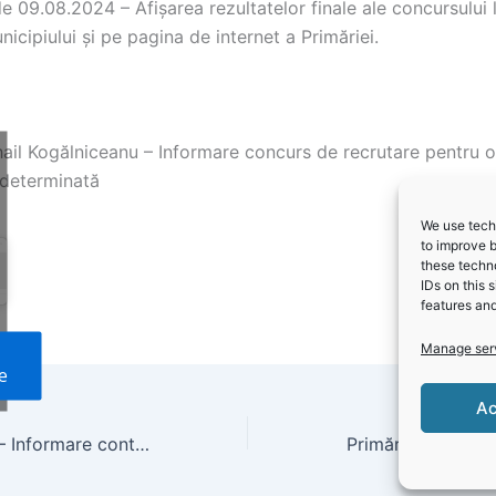
de 09.08.2024 – Afișarea rezultatelor finale ale concursului 
nicipiului și pe pagina de internet a Primăriei.
hail Kogălniceanu – Informare concurs de recrutare pentru 
determinată
We use techn
to improve 
these techno
IDs on this 
features and
Manage ser
e
Ac
Primăria Lumina – Informare contract privind tunsul/cositul mecanizat iarba și buruieni