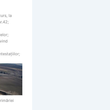
urs, la
r.42;
elor;
ivind
testațiilor;
rimăriei