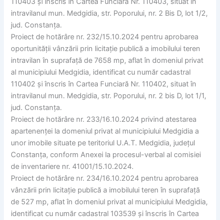
110403 și înscris în Cartea Funciară Nr. 110403, situat în
intravilanul mun. Medgidia, str. Poporului, nr. 2 Bis D, lot 1/2,
jud. Constanța.
Proiect de hotărâre nr. 232/15.10.2024 pentru aprobarea
oportunității vânzării prin licitație publică a imobilului teren
intravilan în suprafață de 7658 mp, aflat în domeniul privat
al municipiului Medgidia, identificat cu număr cadastral
110402 și înscris în Cartea Funciară Nr. 110402, situat în
intravilanul mun. Medgidia, str. Poporului, nr. 2 bis D, lot 1/1,
jud. Constanța.
Proiect de hotărâre nr. 233/16.10.2024 privind atestarea
apartenenței la domeniul privat al municipiului Medgidia a
unor imobile situate pe teritoriul U.A.T. Medgidia, județul
Constanța, conform Anexei la procesul-verbal al comisiei
de inventariere nr. 41001/15.10.2024.
Proiect de hotărâre nr. 234/16.10.2024 pentru aprobarea
vânzării prin licitație publică a imobilului teren în suprafață
de 527 mp, aflat în domeniul privat al municipiului Medgidia,
identificat cu număr cadastral 103539 și înscris în Cartea