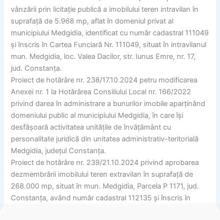
vânzării prin licitație publică a imobilului teren intravilan în
suprafață de 5.968 mp, aflat în domeniul privat al
municipiului Medgidia, identificat cu număr cadastral 111049
și înscris în Cartea Funciară Nr. 111049, situat în intravilanul
mun. Medgidia, loc. Valea Dacilor, str. Iunus Emre, nr. 17,
jud. Constanța.
Proiect de hotărâre nr. 238/17.10.2024 petru modificarea
Anexei nr. 1 la Hotărârea Consiliului Local nr. 166/2022
privind darea în administrare a bunurilor imobile aparținând
domeniului public al municipiului Medgidia, în care își
desfășoară activitatea unitățile de învățământ cu
personalitate juridică din unitatea administrativ-teritorială
Medgidia, județul Constanța.
Proiect de hotărâre nr. 239/21.10.2024 privind aprobarea
dezmembrării imobilului teren extravilan în suprafață de
268.000 mp, situat în mun. Medgidia, Parcela P 1171, jud.
Constanța, având număr cadastral 112135 și înscris în
Cartea funciară nr. 112135 a localității Medgidia.