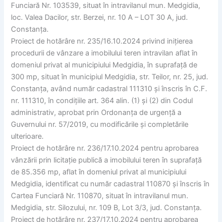
Funciară Nr. 103539, situat în intravilanul mun. Medgidia,
loc. Valea Dacilor, str. Berzei, nr. 10 A – LOT 30 A, jud.
Constanța.
Proiect de hotărâre nr. 235/16.10.2024 privind inițierea
procedurii de vânzare a imobilului teren intravilan aflat în
domeniul privat al municipiului Medgidia, în suprafață de
300 mp, situat în municipiul Medgidia, str. Teilor, nr. 25, jud.
Constanța, având număr cadastral 111310 și înscris în C.F.
nr. 111310, în condițiile art. 364 alin. (1) și (2) din Codul
administrativ, aprobat prin Ordonanța de urgență a
Guvernului nr. 57/2019, cu modificările și completările
ulterioare.
Proiect de hotărâre nr. 236/17.10.2024 pentru aprobarea
vânzării prin licitație publică a imobilului teren în suprafață
de 85.356 mp, aflat în domeniul privat al municipiului
Medgidia, identificat cu număr cadastral 110870 și înscris în
Cartea Funciară Nr. 110870, situat în intravilanul mun.
Medgidia, str. Silozului, nr. 109 B, Lot 3/3, jud. Constanța.
Proiect de hotărâre nr. 237/17.10.2024 pentru aprobarea