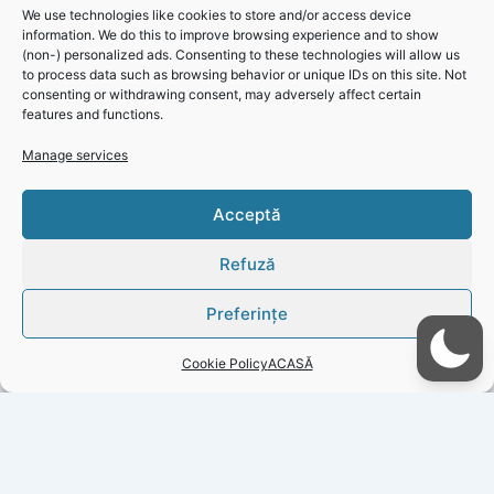
We use technologies like cookies to store and/or access device
information. We do this to improve browsing experience and to show
(non-) personalized ads. Consenting to these technologies will allow us
to process data such as browsing behavior or unique IDs on this site. Not
Primaria Medgidia – PROIECTUL ORDINII DE ZI privind
consenting or withdrawing consent, may adversely affect certain
ședința ordinară din data de 21 octombrie 2024, ora 16:30
features and functions.
Manage services
Click 'I
Acceptă
agree' to
enable
Refuză
Faceboo
k
Preferințe
Cookie
Policy
Cookie Policy
ACASĂ
I
agree
PREVIOUS
NEXT