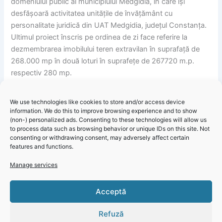
domeniului public al municipiului Medgidia, în care își
desfășoară activitatea unitățile de învățământ cu
personalitate juridică din UAT Medgidia, județul Constanța.
Ultimul proiect înscris pe ordinea de zi face referire la
dezmembrarea imobilului teren extravilan în suprafață de
268.000 mp în două loturi în suprafețe de 267720 m.p.
respectiv 280 mp.
We use technologies like cookies to store and/or access device
information. We do this to improve browsing experience and to show
Primăria Medgidia – Informare ședință ordinară a Consiliului
(non-) personalized ads. Consenting to these technologies will allow us
to process data such as browsing behavior or unique IDs on this site. Not
Local Municipal care s-a desfășurat luni, 21 octombrie
consenting or withdrawing consent, may adversely affect certain
2024
features and functions.
Manage services
Click 'I
Acceptă
agree' to
enable
Refuză
Faceboo