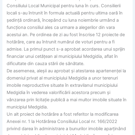
Consiliului Local Municipal pentru luna în curs. Consilierii
locali s-au întrunit în formula actuală pentru ultima oară în
ședință ordinară, începând cu luna noiembrie urmând a
funcționa consiliul ales ca urmare a alegerilor din vara
acestui an. Pe ordinea de zi au fost înscrise 12 proiecte de
hotărâre, care au întrunit numărul de voturi pentru a fi
admise. La primul punct s-a aprobat acordarea unui sprijin
financiar unui cetățean al municipiului Medgidia, aflat în
dificultate din cauza stării de sănătate.
De asemenea, aleșii au aprobat și atestarea apartenenței la
domeniul privat al municipiului Medgidia a unor terenuri
imobile neproductive situate în extravilanul municipiului
Medgidia în vederea valorificării acestora precum și
vânzarea prin licitație publică a mai multor imobile situate în
municipiul Medgidia.
Un alt proiect de hotărâre a fost referitor la modificarea
Anexei nr. 1 la Hotărârea Consiliului Local nr. 166/2022
privind darea în administrare a bunurilor imobile aparținând