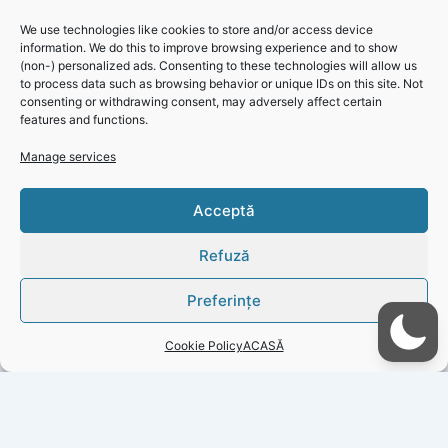
de familie și de gradul de dependență, începând cu
We use technologies like cookies to store and/or access device
01.01.2022.
information. We do this to improve browsing experience and to show
Încheierea ședinței a fost marcată de analizarea și votarea
(non-) personalized ads. Consenting to these technologies will allow us
to process data such as browsing behavior or unique IDs on this site. Not
proiectului
consenting or withdrawing consent, may adversely affect certain
referitor la modificarea Anexei nr. 2 la H.C.L. nr. 46/2021.
features and functions.
Manage services
Click 'I
Acceptă
agree' to
enable
Refuză
Faceboo
k
Preferințe
Cookie
Policy
Cookie Policy
ACASĂ
I
agree
PREVIOUS
NEXT