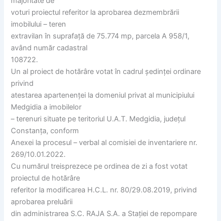
majoritate de
voturi proiectul referitor la aprobarea dezmembrării
imobilului – teren
extravilan în suprafață de 75.774 mp, parcela A 958/1,
având număr cadastral
108722.
Un al proiect de hotărâre votat în cadrul ședinței ordinare
privind
atestarea apartenenței la domeniul privat al municipiului
Medgidia a imobilelor
– terenuri situate pe teritoriul U.A.T. Medgidia, județul
Constanța, conform
Anexei la procesul – verbal al comisiei de inventariere nr.
269/10.01.2022.
Cu numărul treisprezece pe ordinea de zi a fost votat
proiectul de hotărâre
referitor la modificarea H.C.L. nr. 80/29.08.2019, privind
aprobarea preluării
din administrarea S.C. RAJA S.A. a Stației de repompare