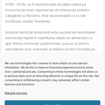
07.00 -19.00, va fi restricționată circulația rutieră pe
tronsonul de drum reprezentat de intersecția străzilor
Călugăreni și Română, fiind recomandată ca și rută
ocolitoare, strada Tineretului.
Această restricție temporară este cauzată de necesitatea
intervenției rapide în reabilitarea rețelei de alimentare cu
apă. Pentru informații suplimentare, precum și pentru
semnalarea unor eventuale probleme privind circulația pe
drumurile publice, vă puteți adresa telefonic dispeceratului
Poliției Locale Medgidia, la numărul de telefon:
We use technologies like cookies to store and/or access device
0727.854.000 (nonstop).
information. We do this to improve browsing experience and to show
(non-) personalized ads. Consenting to these technologies will allow us
to process data such as browsing behavior or unique IDs on this site. Not
Primăria Medgidia – Informare restricții de circulație la
consenting or withdrawing consent, may adversely affect certain
intersecția străzilor Călugăreni și Română
features and functions.
Manage services
Click 'I