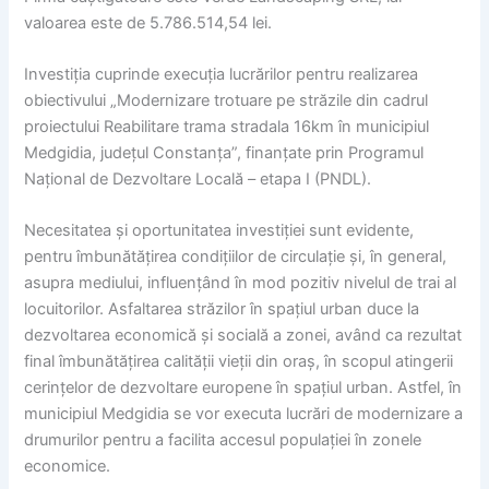
valoarea este de 5.786.514,54 lei.
Investiția cuprinde execuția lucrărilor pentru realizarea
obiectivului „Modernizare trotuare pe străzile din cadrul
proiectului Reabilitare trama stradala 16km în municipiul
Medgidia, județul Constanța”, finanțate prin Programul
Național de Dezvoltare Locală – etapa I (PNDL).
Necesitatea și oportunitatea investiției sunt evidente,
pentru îmbunătățirea condițiilor de circulație și, în general,
asupra mediului, influențând în mod pozitiv nivelul de trai al
locuitorilor. Asfaltarea străzilor în spațiul urban duce la
dezvoltarea economică și socială a zonei, având ca rezultat
final îmbunătățirea calității vieții din oraș, în scopul atingerii
cerințelor de dezvoltare europene în spațiul urban. Astfel, în
municipiul Medgidia se vor executa lucrări de modernizare a
drumurilor pentru a facilita accesul populației în zonele
economice.