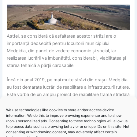
Astfel, se consideră că asfaltarea acestor străzi are o
importanță deosebită pentru locuitorii municipiului
Medgidia, din punct de vedere economic și social, iar
realizarea lucrării va îmbunătăți, considerabil, viabilitatea și
starea tehnică a părții carosabile.
Încă din anul 2019, pe mai multe străzi din orașul Medgidia
au fost demarate lucrări de reabilitare a infrastructurii rutiere.
Este vorba de un amplu proiect de reabilitare tramă stradală
pe o lungime de 16 kilometri, ce vizează un număr de 48 de
străzi. Acest proiect este finanțat prin programul Național
We use technologies like cookies to store and/or access device
information. We do this to improve browsing experience and to show
de Dezvoltare Locală (PNDL).
(non-) personalized ads. Consenting to these technologies will allow us
to process data such as browsing behavior or unique IDs on this site. Not
Reabilitarea străzilor cuprinse în proiectul finanțat prin PNDL
consenting or withdrawing consent, may adversely affect certain