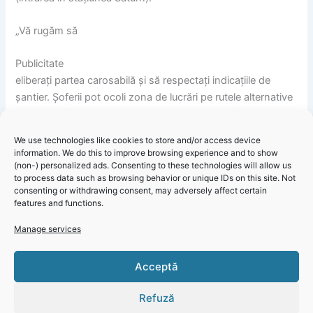
„Vă rugăm să
Publicitate
eliberați partea carosabilă și să respectați indicațiile de
șantier. Șoferii pot ocoli zona de lucrări pe rutele alternative
specificate în harta alăturată. Mulțumim pentru înțelegere!”,
transmite Radu Cristian, primarul municipiului Mangalia.
We use technologies like cookies to store and/or access device
information. We do this to improve browsing experience and to show
(non-) personalized ads. Consenting to these technologies will allow us
to process data such as browsing behavior or unique IDs on this site. Not
consenting or withdrawing consent, may adversely affect certain
features and functions.
Primăria Mangalia – Informare reluare lucrări de reabilitare
Click 'I
Manage services
pe strada Rozelor
agree' to
enable
Acceptă
Faceboo
k
Refuză
Cookie