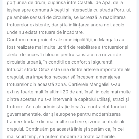
porțiunea de drum, cuprinsă între Castelul de Apă, de la
ieșirea spre comuna Albești și intersecția cu strada Portului,
pe ambele sensuri de circulație, se lucrează la reabilitarea
trotuarelor existente, dar și la înființarea unora noi, acolo
unde nu există trotuare de încadrare.
Conform unor proiecte ale municipalităţii, în Mangalia au
fost realizate mai multe lucrări de reabilitare a trotuarelor și
aleilor de acces în blocuri pentru satisfacerea nevoii de
circulație urbană, în condiții de confort și siguranță.
Întrucât strada Oituz este una dintre arterele importante ale
orașului, era imperios necesar să începem amenajarea
trotuarelor din această zonă. Cartierele Mangaliei s-au
extins foarte mult în ultimii 20 de ani, însă, în cele mai multe
dintre acestea nu s-a intervenit la capitolul utilități, străzi și
trotuare. Actuala administrație locală a contractat fonduri
guvernamentale, dar și europene pentru modernizarea
tramei stradale din mai multe cartiere și zone centrale ale
orașului. Continuăm pe această linie și sperăm ca, în cel
mai scurt timp, să putem moderniza toate cartierele.