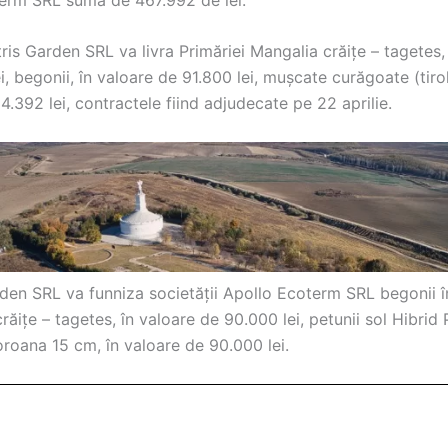
tris Garden SRL va livra Primăriei Mangalia crăițe – tagetes,
i, begonii, în valoare de 91.800 lei, mușcate curăgoate (tirol
4.392 lei, contractele fiind adjudecate pe 22 aprilie.
rden SRL va funniza societății Apollo Ecoterm SRL begonii î
crăițe – tagetes, în valoare de 90.000 lei, petunii sol Hibrid
roana 15 cm, în valoare de 90.000 lei.