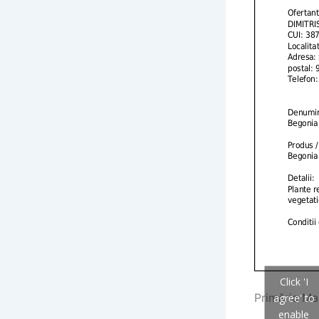
Click 'I
Primăria Ma
agree' to
enable