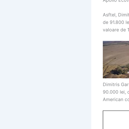
Asftel, Dimi
de 91.800 le
valoare de 1
Dimitris Ga
90.000 lei, 
American co