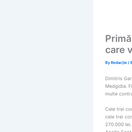
Primă
care 
By
Redacție
/
Dimitris Ga
Medgidia. Fi
multe contra
Cele trei co
cele trei c
270.000 lei.
Apollo Ecot