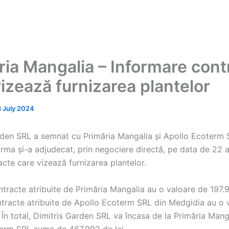
ria Mangalia – Informare cont
vizează furnizarea plantelor
8 July 2024
rden SRL a semnat cu Primăria Mangalia și Apollo Ecoterm 
rma și-a adjudecat, prin negociere directă, pe data de 22 ap
cte care vizează furnizarea plantelor.
ntracte atribuite de Primăria Mangalia au o valoare de 197.99
ontracte atribuite de Apollo Ecoterm SRL din Medgidia au o 
 În total, Dimitris Garden SRL va încasa de la Primăria Manga
erm SRL suma de 467.992 de lei.