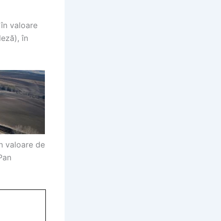
 în valoare
eză), în
n valoare de
 Pan