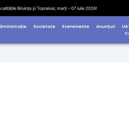
litățile Biruința și Topraisar, marți – 07 iulie 2026!
dministrație
Societate
Evenimente
Anunțuri
UA
C