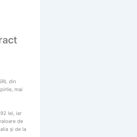
ract
SRL din
irlie, mai
2 lei, iar
valoare de
lia și de la