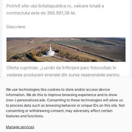
Potrivit site-ului licitatiapublica.ro, valoare totală a
contractului este de 366.991,38 lei.
Descriere:
Oferta cuprinde: „Lucrări de înființare parc fotovoltaic în
vederea producerii energiei din surse regenerabile pentru
consumul propriu în Comuna Grădina, Jud. Constanța”
conform ofertei depuse în urma solicitării cu Nr. 2285 din
We use technologies like cookies to store and/or access device
information. We do this to improve browsing experience and to show
19.06.2025 și a solicitării de postare oferta în SEAP cu nr.
(non-) personalized ads. Consenting to these technologies will allow us
2334 din 25.06.2025.
to process data such as browsing behavior or unique IDs on this site. Not
consenting or withdrawing consent, may adversely affect certain
features and functions.
Firma câștigătoare este Elbi Energy Projects SRL.
Manage services