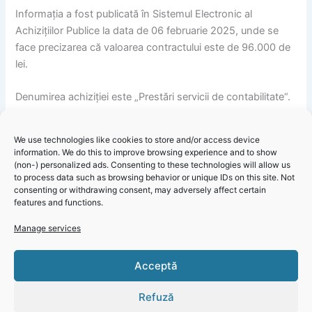
Informația a fost publicată în Sistemul Electronic al
Achizițiilor Publice la data de 06 februarie 2025, unde se
face precizarea că valoarea contractului este de 96.000 de
lei.
Denumirea achiziției este „Prestări servicii de contabilitate“.
We use technologies like cookies to store and/or access device
information. We do this to improve browsing experience and to show
(non-) personalized ads. Consenting to these technologies will allow us
to process data such as browsing behavior or unique IDs on this site. Not
consenting or withdrawing consent, may adversely affect certain
features and functions.
Primăria Grădina – Informare cumpărare directă servicii de
Click 'I
Manage services
contabilitate
agree' to
enable
Acceptă
Faceboo
k
Refuză
Cookie