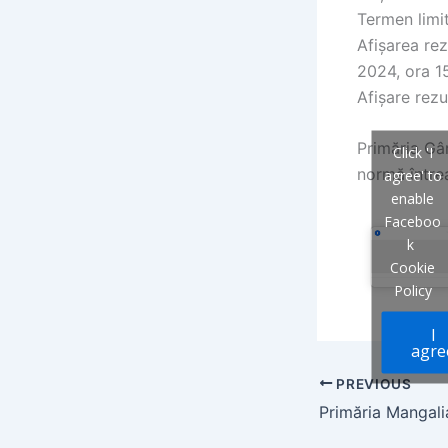
Termen limit
Afișarea rez
2024, ora 1
Afișare rezu
Primăria Gâ
Click 'I
normă întrea
agree' to
enable
Faceboo
k
Cookie
Policy
I
agre
PREVIOUS