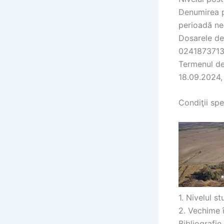
Denumirea po
perioadă ne
Dosarele de 
0241873713 
Termenul de 
18.09.2024, o
Condiţii spe
1. Nivelul st
2. Vechime 
Bibliografie 