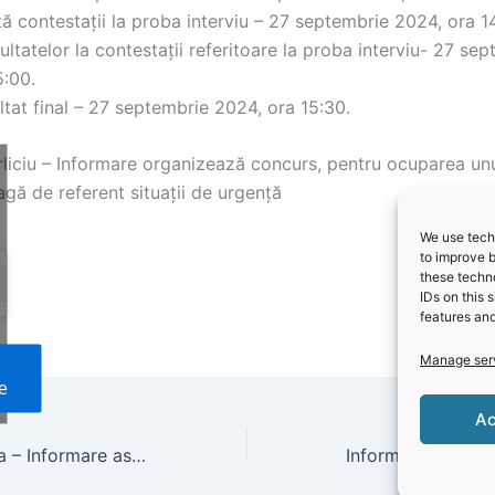
ă contestații la proba interviu – 27 septembrie 2024, ora 1
ultatelor la contestații referitoare la proba interviu- 27 se
5:00.
ltat final – 27 septembrie 2024, ora 15:30.
rliciu – Informare organizează concurs, pentru ocuparea un
gă de referent situații de urgență
We use techn
to improve 
these techno
IDs on this 
features and
Manage ser
e
Ac
Primăria Mangalia – Informare asfaltare General Boerescu