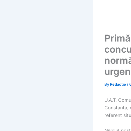
Primă
concu
normă 
urgen
By
Redacție
/
U.A.T. Comun
Constanţa, 
referent sit
Nivelul post