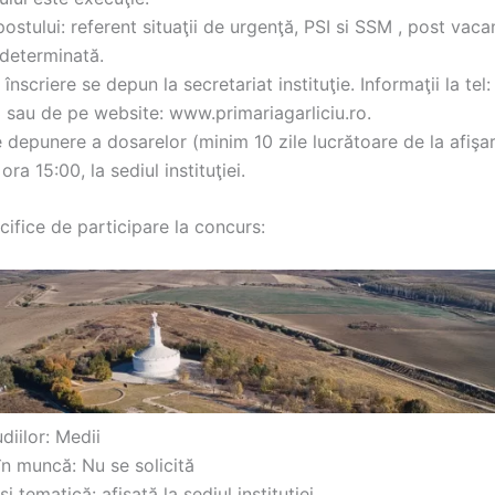
stului: referent situaţii de urgenţă, PSI si SSM , post vaca
determinată.
înscriere se depun la secretariat instituţie. Informaţii la tel:
sau de pe website: www.primariagarliciu.ro.
depunere a dosarelor (minim 10 zile lucrătoare de la afişar
ra 15:00, la sediul instituţiei.
cifice de participare la concurs:
udiilor: Medii
în muncă: Nu se solicită
şi tematică: afișată la sediul instituției.