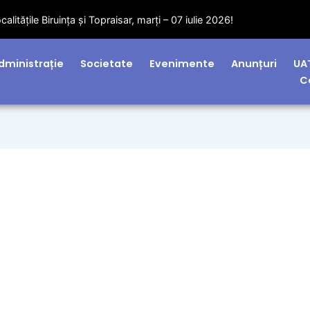
litățile Biruința și Topraisar, marți – 07 iulie 2026!
dministrație
Societate
Evenimente
Anunțuri
UA
C