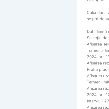
Calendarul d
se pot depu
Data limită
Selecția do
Afișarea sel
Termenul lim
2024, ora 1
Afișarea rez
Proba pract
Afișarea rez
Termen limit
Afișarea rez
2024, ora 1
Interviul- 2
Afișarea rez