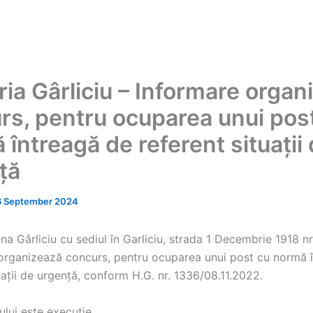
ria Gârliciu – Informare organ
rs, pentru ocuparea unui pos
întreagă de referent situații
ță
6 September 2024
a Gârliciu cu sediul în Garliciu, strada 1 Decembrie 1918 nr.
organizează concurs, pentru ocuparea unui post cu normă 
uații de urgență, conform H.G. nr. 1336/08.11.2022.
ului este execuţie.