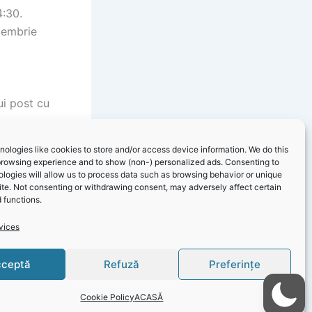
4:30.
ptembrie
ui post cu
ologies like cookies to store and/or access device information. We do this
browsing experience and to show (non-) personalized ads. Consenting to
logies will allow us to process data such as browsing behavior or unique
site. Not consenting or withdrawing consent, may adversely affect certain
 functions.
vices
ceptă
Refuză
Preferințe
NEXT
Informare Publică RAJA: Lipsă apă în mai multe localități din județul Constanța
Cookie Policy
ACASĂ