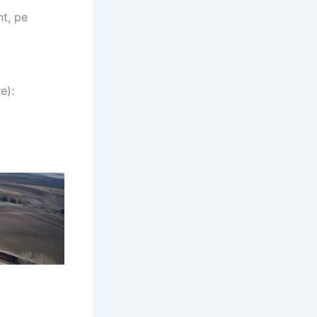
nt, pe
e):