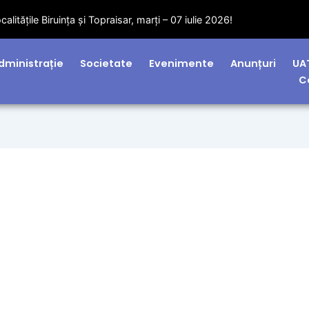
litățile Biruința și Topraisar, marți – 07 iulie 2026!
dministrație
Societate
Evenimente
Anunțuri
UA
C