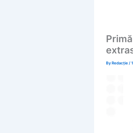
Primă
extra
By
Redacție
/