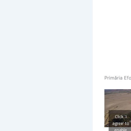
Primăria Ef
Click 'I
agree' to
enable