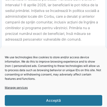
intervalul 1-8 aprilie 2026, iar beneficiarii le pot ridica de la
sediul primăriei. Inițiativa se încadrează în politica socială a
administrației locale din Corbu, care a derulat și anterior
campanii de sprijin comunitar, inclusiv acțiuni de îngrijire a
cimitirelor și programe pentru vârstnici. Primăria nu a
precizat numărul exact de beneficiari, însă măsura se
adresează persoanelor vulnerabile din comună.
We use technologies like cookies to store and/or access device
information. We do this to improve browsing experience and to show
Primăria Corbu: Tichete sociale de Paște distribuite
(non-) personalized ads. Consenting to these technologies will allow us
localnicilor până pe 8 aprilie
to process data such as browsing behavior or unique IDs on this site. Not
consenting or withdrawing consent, may adversely affect certain
features and functions.
Click 'I
Manage services
agree' to
enable
Acceptă
Faceboo