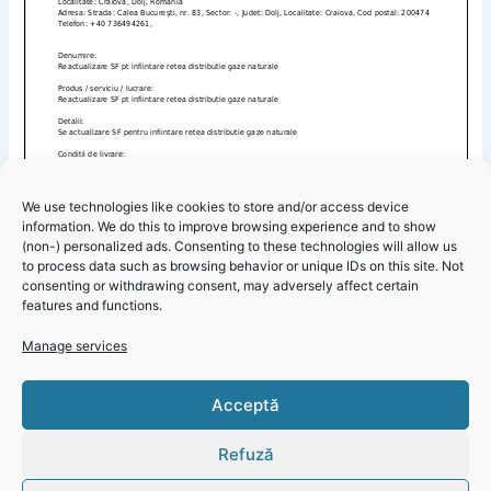
We use technologies like cookies to store and/or access device
information. We do this to improve browsing experience and to show
(non-) personalized ads. Consenting to these technologies will allow us
to process data such as browsing behavior or unique IDs on this site. Not
Primăria Corbu – Informare contract de reactualizare SF
consenting or withdrawing consent, may adversely affect certain
pentru înființare rețea distribuție gaze natural
features and functions.
Manage services
Click 'I
Acceptă
agree' to
enable
Refuză
Faceboo